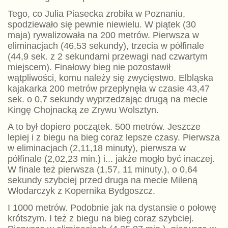
Tego, co Julia Piasecka zrobiła w Poznaniu,
spodziewało się pewnie niewielu. W piątek (30
maja) rywalizowała na 200 metrów. Pierwsza w
eliminacjach (46,53 sekundy), trzecia w półfinale
(44,9 sek. z 2 sekundami przewagi nad czwartym
miejscem). Finałowy bieg nie pozostawił
wątpliwości, komu należy się zwycięstwo. Elbląska
kajakarka 200 metrów przepłynęła w czasie 43,47
sek. o 0,7 sekundy wyprzedzając drugą na mecie
Kingę Chojnacką ze Zrywu Wolsztyn.
A to był dopiero początek. 500 metrów. Jeszcze
lepiej i z biegu na bieg coraz lepsze czasy. Pierwsza
w eliminacjach (2,11,18 minuty), pierwsza w
półfinale (2,02,23 min.) i... jakże mogło być inaczej.
W finale też pierwsza (1,57, 11 minuty.), o 0,64
sekundy szybciej przed druga na mecie Mileną
Włodarczyk z Kopernika Bydgoszcz.
I 1000 metrów. Podobnie jak na dystansie o połowę
krótszym. I też z biegu na bieg coraz szybciej.