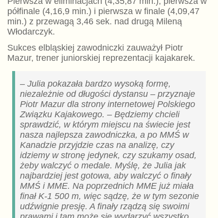
Pierwsza w eliminacjach (4,35,87 min.), pierwsza w
półfinale (4,16,9 min.) i pierwsza w finale (4,09,47
min.) z przewagą 3,46 sek. nad drugą Mileną
Włodarczyk.
Sukces elbląskiej zawodniczki zauważył Piotr
Mazur, trener juniorskiej reprezentacji kajakarek.
– Julia pokazała bardzo wysoką formę,
niezależnie od długości dystansu – przyznaje
Piotr Mazur dla strony internetowej Polskiego
Związku Kajakowego. – Będziemy chcieli
sprawdzić, w którym miejscu na świecie jest
nasza najlepsza zawodniczka, a po MMŚ w
Kanadzie przyjdzie czas na analizę, czy
idziemy w stronę jedynek, czy szukamy osad,
żeby walczyć o medale. Myślę, że Julia jak
najbardziej jest gotowa, aby walczyć o finały
MMŚ i MME. Na poprzednich MME już miała
finał K-1 500 m, więc sądzę, że w tym sezonie
udźwignie presję. A finały rządzą się swoimi
prawami i tam może się wydarzyć wszystko.