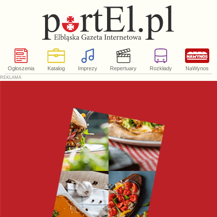
Ogłoszenia
Katalog
Imprezy
Repertuary
Rozkłady
NaWynos