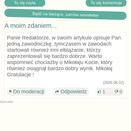
To się czyta
To się komentuje
Bądź na bieżąco, zamów newsletter
A moim zdaniem...
Panie Redaktorze, w swoim artykule opisuje Pan
jedną zawodniczkę, tymczasem w zawodach
startowali również inni elblążanie, którzy
zaprezentowali się bardzo dobrze. Warto
wspomnieć chociażby o Mikołaju Kocie, który
również osiągnął bardzo dobry wynik. Mikołaj
Gratulacje !
(2026.06.02)
Do moderacji
Odpowiedz
1
0