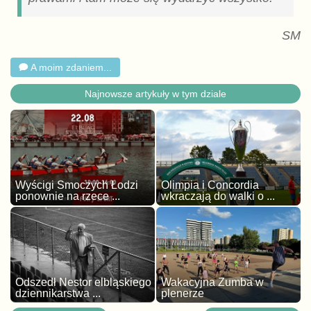
SM
A moim zdaniem...
Najnowsze artykuły w tym dziale
Wyścigi Smoczych Łodzi
Olimpia i Concordia
ponownie na rzece ...
wkraczają do walki o ...
Odszedł Nestor elbląskiego
Wakacyjna Zumba w
dziennikarstwa ...
plenerze