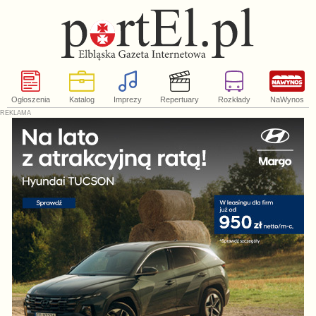
Ogłoszenia
Katalog
Imprezy
Repertuary
Rozkłady
NaWynos