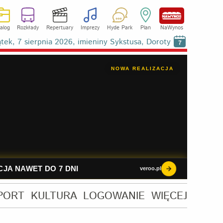
alog
Rozkłady
Repertuary
Imprezy
Hyde Park
Plan
NaWynos
ątek, 7 sierpnia 2026, imieniny Sykstusa, Doroty
7
PORT
KULTURA
LOGOWANIE
WIĘCEJ