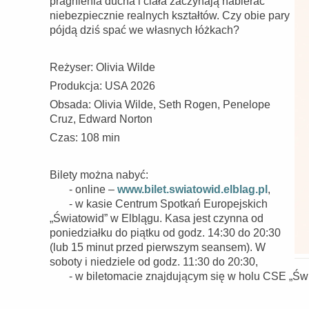
pragnienia ducha i ciała zaczynają nabierać
niebezpiecznie realnych kształtów. Czy obie pary
pójdą dziś spać we własnych łóżkach?
Reżyser: Olivia Wilde
Produkcja: USA 2026
Obsada: Olivia Wilde, Seth Rogen, Penelope
Cruz, Edward Norton
Czas: 108 min
Bilety można nabyć:
- online –
www.bilet.swiatowid.elblag.pl
,
- w kasie Centrum Spotkań Europejskich
„Światowid” w Elblągu. Kasa jest czynna od
poniedziałku do piątku od godz. 14:30 do 20:30
(lub 15 minut przed pierwszym seansem). W
soboty i niedziele od godz. 11:30 do 20:30,
- w biletomacie znajdującym się w holu CSE „Świat