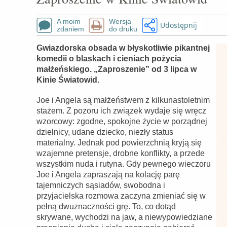
A moim
Wersja
Udostępnij
zdaniem
do druku
Gwiazdorska obsada w błyskotliwie pikantnej
komedii o blaskach i cieniach pożycia
małżeńskiego. „Zaproszenie” od 3 lipca w
Kinie Światowid.
Joe i Angela są małżeństwem z kilkunastoletnim
stażem. Z pozoru ich związek wydaje się wręcz
wzorcowy: zgodne, spokojne życie w porządnej
dzielnicy, udane dziecko, niezły status
materialny. Jednak pod powierzchnią kryją się
wzajemne pretensje, drobne konflikty, a przede
wszystkim nuda i rutyna. Gdy pewnego wieczoru
Joe i Angela zapraszają na kolację parę
tajemniczych sąsiadów, swobodna i
przyjacielska rozmowa zaczyna zmieniać się w
pełną dwuznaczności grę. To, co dotąd
skrywane, wychodzi na jaw, a niewypowiedziane