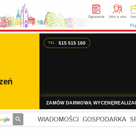
Ogłoszenia
Who is who
Kat
Pi
WIADOMOŚCI
GOSPODARKA
S