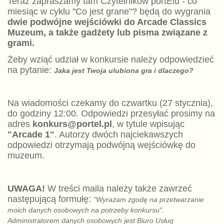
Teraz zapraszamy tam Czytelników portElu - co
miesiąc w cyklu "Co jest grane"? będą do wygrania
dwie podwójne wejściówki do Arcade Classics
Muzeum, a także gadżety lub pisma związane z
grami.
Żeby wziąć udział w konkursie należy odpowiedzieć
na pytanie:
Jaka jest Twoja ulubiona gra i dlaczego?
Na wiadomości czekamy do czwartku (27 stycznia),
do godziny 12:00. Odpowiedzi przesyłać prosimy na
adres
konkurs@portel.pl
, w tytule wpisując
"Arcade 1"
. Autorzy dwóch najciekawszych
odpowiedzi otrzymają podwójną wejściówkę do
muzeum.
UWAGA!
W treści maila należy także zawrzeć
następującą formułę:
"Wyrażam zgodę na przetwarzanie
moich danych osobowych na potrzeby konkursu".
Administratorem danych osobowych jest Biuro Usług