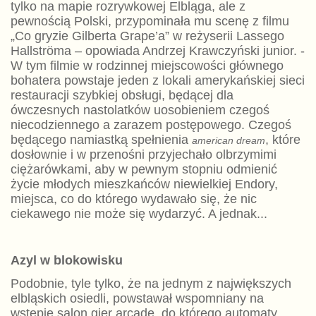
tylko na mapie rozrywkowej Elbląga, ale z
pewnością Polski, przypominała mu scenę z filmu
„Co gryzie Gilberta Grape’a” w reżyserii Lassego
Hallströma – opowiada Andrzej Krawczyński junior. -
W tym filmie w rodzinnej miejscowości głównego
bohatera powstaje jeden z lokali amerykańskiej sieci
restauracji szybkiej obsługi, będącej dla
ówczesnych nastolatków uosobieniem czegoś
niecodziennego a zarazem postępowego. Czegoś
będącego namiastką spełnienia
, które
american dream
dosłownie i w przenośni przyjechało olbrzymimi
ciężarówkami, aby w pewnym stopniu odmienić
życie młodych mieszkańców niewielkiej Endory,
miejsca, co do którego wydawało się, że nic
ciekawego nie może się wydarzyć. A jednak...
Azyl w blokowisku
Podobnie, tyle tylko, że na jednym z największych
elbląskich osiedli, powstawał wspomniany na
wstępie salon gier arcade, do którego automaty