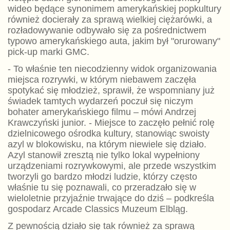
wideo będące synonimem amerykańskiej popkultury
również docierały za sprawą wielkiej ciężarówki, a
rozładowywanie odbywało się za pośrednictwem
typowo amerykańskiego auta, jakim był "orurowany"
pick-up marki GMC.
- To właśnie ten niecodzienny widok organizowania
miejsca rozrywki, w którym niebawem zaczęła
spotykać się młodzież, sprawił, że wspomniany już
świadek tamtych wydarzeń poczuł się niczym
bohater amerykańskiego filmu – mówi Andrzej
Krawczyński junior. - Miejsce to zaczęło pełnić rolę
dzielnicowego ośrodka kultury, stanowiąc swoisty
azyl w blokowisku, na którym niewiele się działo.
Azyl stanowił zresztą nie tylko lokal wypełniony
urządzeniami rozrywkowymi, ale przede wszystkim
tworzyli go bardzo młodzi ludzie, którzy często
właśnie tu się poznawali, co przeradzało się w
wieloletnie przyjaźnie trwające do dziś – podkreśla
gospodarz Arcade Classics Muzeum Elbląg.
Z pewnością działo się tak również za sprawą