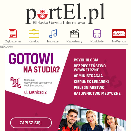
Ogłoszenia
Katalog
Imprezy
Repertuary
Rozkłady
NaWynos