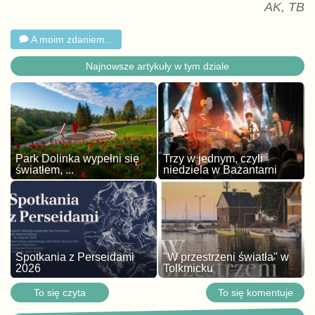
AK, TB
A moim zdaniem...
Najnowsze artykuły w tym dziale
Park Dolinka wypełni się
Trzy w jednym, czyli
światłem, ...
niedziela w Bażantarni
Spotkania z Perseidami
"W przestrzeni światła" w
2026
Tolkmicku
To się czyta
To się komentuje