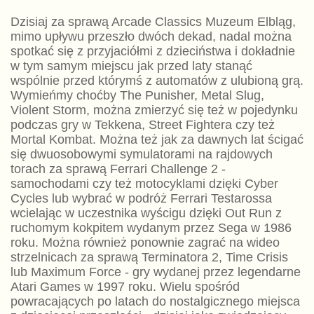
Dzisiaj za sprawą Arcade Classics Muzeum Elbląg,
mimo upływu przeszło dwóch dekad, nadal można
spotkać się z przyjaciółmi z dzieciństwa i dokładnie
w tym samym miejscu jak przed laty stanąć
wspólnie przed którymś z automatów z ulubioną grą.
Wymieńmy choćby The Punisher, Metal Slug,
Violent Storm, można zmierzyć się też w pojedynku
podczas gry w Tekkena, Street Fightera czy też
Mortal Kombat. Można też jak za dawnych lat ścigać
się dwuosobowymi symulatorami na rajdowych
torach za sprawą Ferrari Challenge 2 -
samochodami czy też motocyklami dzięki Cyber
Cycles lub wybrać w podróż Ferrari Testarossa
wcielając w uczestnika wyścigu dzięki Out Run z
ruchomym kokpitem wydanym przez Sega w 1986
roku. Można również ponownie zagrać na wideo
strzelnicach za sprawą Terminatora 2, Time Crisis
lub Maximum Force - gry wydanej przez legendarne
Atari Games w 1997 roku. Wielu spośród
powracających po latach do nostalgicznego miejsca