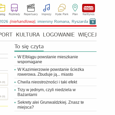
alog
Rozkłady
Repertuary
Imprezy
Hyde Park
Plan
NaWynos
a 2026
(niehandlowa)
, imieniny Romana, Ryszarda
9
PORT
KULTURA
LOGOWANIE
WIĘCEJ
To się czyta
W Elblągu powstanie mieszkanie
wspomagane
W Kazimierzowie powstanie ścieżka
rowerowa. Zbuduje ją... miasto
Chwila nieostrożności i taki efekt
4-18)
Trzy w jednym, czyli niedziela w
Bażantarni
4-19)
Sekrety alei Grunwaldzkiej. Znasz te
miejsca?