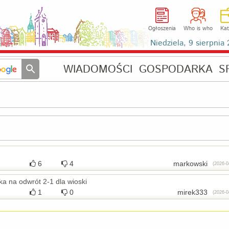
Ogłoszenia
Who is who
Kat
Niedziela, 9 sierpni
WIADOMOŚCI
GOSPODARKA
S
6
4
markowski
(2026-0
ka na odwrót 2-1 dla wioski
1
0
mirek333
(2026-0