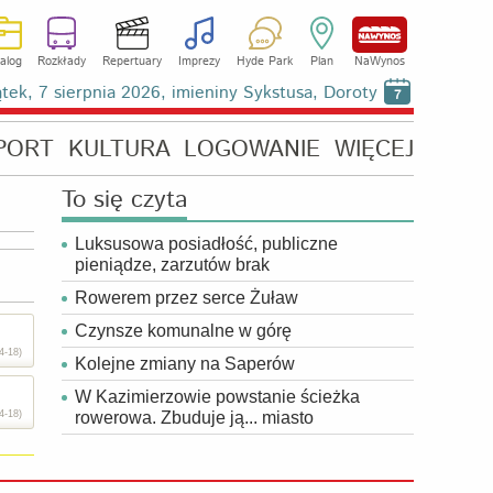
alog
Rozkłady
Repertuary
Imprezy
Hyde Park
Plan
NaWynos
ątek, 7 sierpnia 2026, imieniny Sykstusa, Doroty
7
PORT
KULTURA
LOGOWANIE
WIĘCEJ
To się czyta
Luksusowa posiadłość, publiczne
pieniądze, zarzutów brak
Rowerem przez serce Żuław
Czynsze komunalne w górę
4-18)
Kolejne zmiany na Saperów
W Kazimierzowie powstanie ścieżka
4-18)
rowerowa. Zbuduje ją... miasto