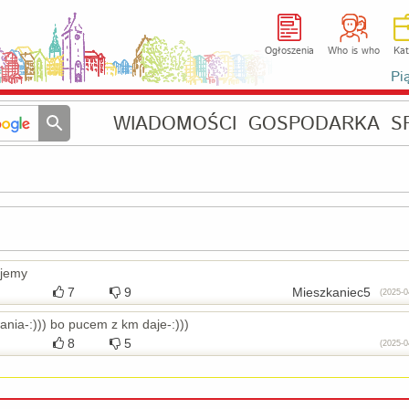
Ogłoszenia
Who is who
Kat
Pi
WIADOMOŚCI
GOSPODARKA
S
ujemy
7
9
Mieszkaniec5
(2025-0
ania-:))) bo pucem z km daje-:)))
8
5
(2025-0