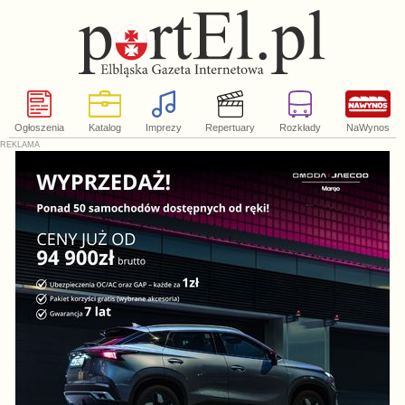
Ogłoszenia
Katalog
Imprezy
Repertuary
Rozkłady
NaWynos