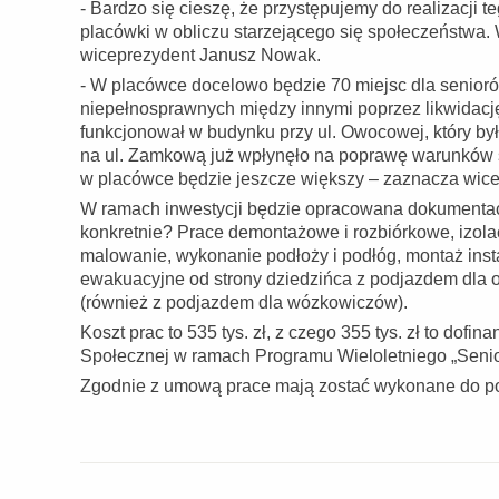
- Bardzo się cieszę, że przystępujemy do realizacji
placówki w obliczu starzejącego się społeczeństwa.
wiceprezydent Janusz Nowak.
- W placówce docelowo będzie 70 miejsc dla senioró
niepełnosprawnych między innymi poprzez likwidację
funkcjonował w budynku przy ul. Owocowej, który był
na ul. Zamkową już wpłynęło na poprawę warunków 
w placówce będzie jeszcze większy – zaznacza wice
W ramach inwestycji będzie opracowana dokumentac
konkretnie? Prace demontażowe i rozbiórkowe, izolac
malowanie, wykonanie podłoży i podłóg, montaż insta
ewakuacyjne od strony dziedzińca z podjazdem dla o
(również z podjazdem dla wózkowiczów).
Koszt prac to 535 tys. zł, z czego 355 tys. zł to dofi
Społecznej w ramach Programu Wieloletniego „Senio
Zgodnie z umową prace mają zostać wykonane do po