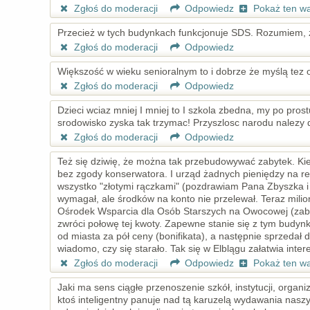
Zgłoś do moderacji
Odpowiedz
Pokaż ten w
Przecież w tych budynkach funkcjonuje SDS. Rozumiem, ż
Zgłoś do moderacji
Odpowiedz
Większość w wieku senioralnym to i dobrze że myślą tez o
Zgłoś do moderacji
Odpowiedz
Dzieci wciaz mniej I mniej to I szkola zbedna, my po pro
srodowisko zyska tak trzymac! Przyszlosc narodu nalezy d
Zgłoś do moderacji
Odpowiedz
Też się dziwię, że można tak przebudowywać zabytek. Ki
bez zgody konserwatora. I urząd żadnych pieniędzy na r
wszystko "złotymi rączkami" (pozdrawiam Pana Zbyszka i 
wymagał, ale środków na konto nie przelewał. Teraz milion
Ośrodek Wsparcia dla Osób Starszych na Owocowej (zaby
zwróci połowę tej kwoty. Zapewne stanie się z tym budyn
od miasta za pół ceny (bonifikata), a następnie sprzedał d
wiadomo, czy się starało. Tak się w Elblągu załatwia inter
Zgłoś do moderacji
Odpowiedz
Pokaż ten w
Jaki ma sens ciągłe przenoszenie szkół, instytucji, orga
ktoś inteligentny panuje nad tą karuzelą wydawania naszy