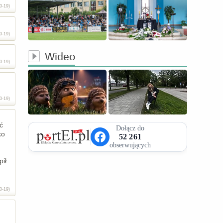
0-19)
0-19)
Wideo
0-19)
0-19)
ć
ko
ił
0-19)