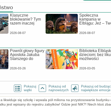
ństwo
Klasyczne
Społeczna
blokowanie? Tym
kampania w
razem inaczej
Elblągu: Jeż – Tw
2026-08-07
2026-08-07
Powrót głowy figury
Biblioteka Elbląs
Apostoła Jakuba
dzieciom: bez liku
Starszego do
możliwości
2026-03-26
2026-03-05
Pokazuj
Pokazuj od
Pokazuj od budząc
wątki
najnowszych
największe emocje
 likwiduje się szkołę i wywala pół miliona na przystosowanie budynku 
atku jest wpisany do rejestru zabytków! Gdzie jest NIK?! Niech ktoś zb