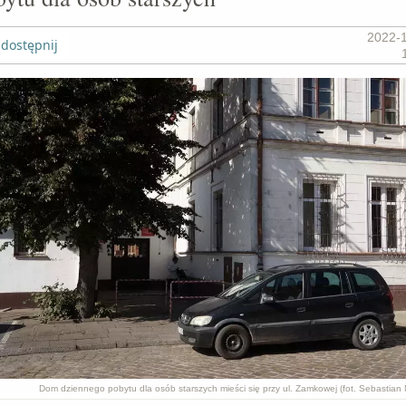
2022-
dostępnij
Dom dziennego pobytu dla osób starszych mieści się przy ul. Zamkowej (fot. Sebastian M