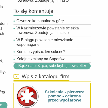
rowerowa. Zbuduje ją... miasto
u
la
To się komentuje
Czynsze komunalne w górę
y dom
W Kazimierzowie powstanie ścieżka
ch
rowerowa. Zbuduje ją... miasto
ych
W Elblągu powstanie mieszkanie
wspomagane
Komu przypisać ten sukces?
Kolejne zmiany na Saperów
ej
Bądź na bieżąco, subskrybuj newsletter
ityki
Wpis z katalogu firm
bląg
Szkolenia - pierwsza
pomoc - ochrona
przeciwpożarowe
...