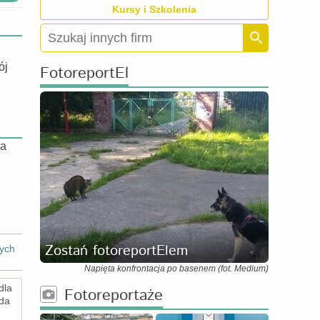
Kursy i Szkolenia
ój
FotoreportEl
ka
Zostań fotoreportElem
ych
Napięta konfrontacja po basenem (fot. Medium)
dla
Fotoreportaże
ada