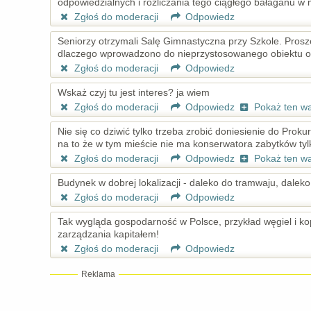
odpowiedzialnych i rozliczania tego ciągłego bałaganu w m
Zgłoś do moderacji
Odpowiedz
Seniorzy otrzymali Salę Gimnastyczna przy Szkole. Prosz
dlaczego wprowadzono do nieprzystosowanego obiektu 
Zgłoś do moderacji
Odpowiedz
Wskaż czyj tu jest interes? ja wiem
Zgłoś do moderacji
Odpowiedz
Pokaż ten w
Nie się co dziwić tylko trzeba zrobić doniesienie do Prokur
na to że w tym mieście nie ma konserwatora zabytków tylko 
Zgłoś do moderacji
Odpowiedz
Pokaż ten w
Budynek w dobrej lokalizacji - daleko do tramwaju, dalek
Zgłoś do moderacji
Odpowiedz
Tak wygląda gospodarność w Polsce, przykład węgiel i kop
zarządzania kapitałem!
Zgłoś do moderacji
Odpowiedz
Reklama