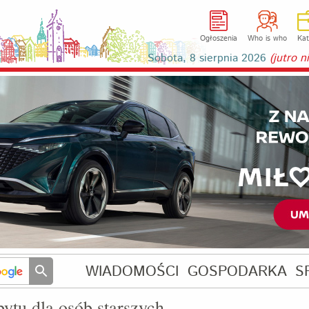
Ogłoszenia
Who is who
Kat
Sobota, 8 sierpnia 2026
(jutro 
WIADOMOŚCI
GOSPODARKA
S
tu dla osób starszych