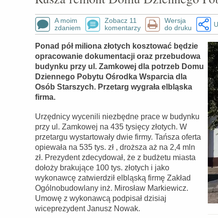
A moim
Zobacz 11
Wersja
U
zdaniem
komentarzy
do druku
Ponad pół miliona złotych kosztować będzie
opracowanie dokumentacji oraz przebudowa
budynku przy ul. Zamkowej dla potrzeb Domu
Dziennego Pobytu Ośrodka Wsparcia dla
Osób Starszych. Przetarg wygrała elbląska
firma.
Urzędnicy wycenili niezbędne prace w budynku
przy ul. Zamkowej na 435 tysięcy złotych. W
przetargu wystartowały dwie firmy. Tańsza oferta
opiewała na 535 tys. zł , droższa aż na 2,4 mln
zł. Prezydent zdecydował, że z budżetu miasta
dołoży brakujące 100 tys. złotych i jako
wykonawcę zatwierdził elbląską firmę Zakład
Ogólnobudowlany inż. Mirosław Markiewicz.
Umowę z wykonawcą podpisał dzisiaj
wiceprezydent Janusz Nowak.