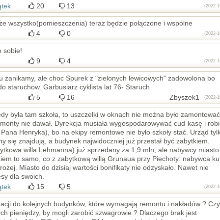
ątek
20
13
(2022-1
e wszystko(pomieszczenia) teraz będzie połączone i wspólne
4
0
(2022-1
 sobie!
9
4
(2022-1
stu zanikamy, ale choc Spurek z "zielonych lewicowych" zadowolona bo
o staruchow. Garbusiarz cyklista lat 76- Staruch
5
16
Zbyszek1
(2022-1
edy była tam szkoła, to uszczelki w oknach nie można było zamontować
emonty nie dawał. Dyrekcja musiała wygospodarowywać cud-kasę i robi
Pana Henryka), bo na ekipy remontowe nie było szkoły stać. Urząd tyl
y się znajdują, a budynek najwidoczniej już przestał być zabytkiem.
tkowa willa Lehmanna) już sprzedany za 1,9 mln, ale nabywcy miasto
kiem to samo, co z zabytkową willą Grunaua przy Piechoty: nabywca kup
rożej. Miasto do dzisiaj wartości bonifikaty nie odzyskało. Nawet nie
esy dla swoich.
ątek
15
5
(2022-1
nizacji do kolejnych budynków, które wymagają remontu i nakładów ? Czy
ch pieniędzy, by mogli zarobić szwagrowie ? Dlaczego brak jest