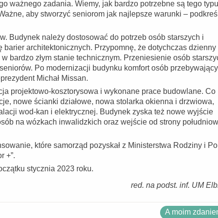
 tego ważnego zadania. Wiemy, jak bardzo potrzebne są tego typ
 Ważne, aby stworzyć seniorom jak najlepsze warunki – podkreś
w. Budynek należy dostosować do potrzeb osób starszych i
 barier architektonicznych. Przypomnę, że dotychczas dzienn
 w bardzo złym stanie technicznym. Przeniesienie osób starszy
seniorów. Po modernizacji budynku komfort osób przebywając
prezydent Michał Missan.
ja projektowo-kosztorysowa i wykonane prace budowlane. Co
je, nowe ścianki działowe, nowa stolarka okienna i drzwiowa,
lacji wod-kan i elektrycznej. Budynek zyska też nowe wyjście
sób na wózkach inwalidzkich oraz wejście od strony południow
nansowanie, które samorząd pozyskał z Ministerstwa Rodziny i Pol
r +”.
czątku stycznia 2023 roku.
red. na podst. inf. UM El
A moim zdaniem