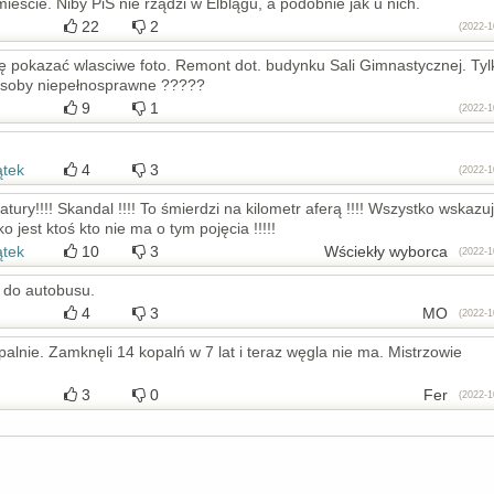
ieście. Niby PiS nie rządzi w Elblągu, a podobnie jak u nich.
22
2
(2022-1
ę pokazać wlasciwe foto. Remont dot. budynku Sali Gimnastycznej. Tyl
osoby niepełnosprawne ?????
9
1
(2022-1
ątek
4
3
(2022-1
atury!!!! Skandal !!!! To śmierdzi na kilometr aferą !!!! Wszystko wskazu
jest ktoś kto nie ma o tym pojęcia !!!!!
ątek
10
3
Wściekły wyborca
(2022-1
o do autobusu.
4
3
MO
(2022-1
alnie. Zamknęli 14 kopalń w 7 lat i teraz węgla nie ma. Mistrzowie
3
0
Fer
(2022-1