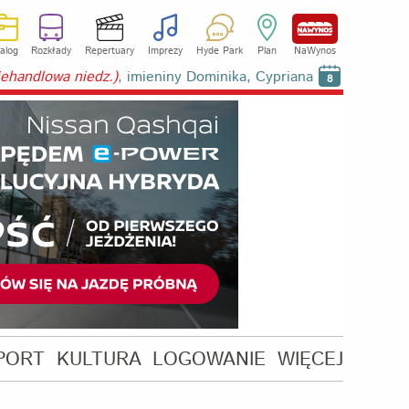
alog
Rozkłady
Repertuary
Imprezy
Hyde Park
Plan
NaWynos
niehandlowa niedz.)
, imieniny Dominika, Cypriana
8
PORT
KULTURA
LOGOWANIE
WIĘCEJ