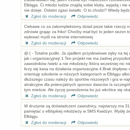
Elbląga. Ci młodzi ludzie znajdą sobie kluby, wyjadą i nie 
nie dzieje. Ostatni zgasi światło. O to chodzi? Wtedy bę
Zgłoś do moderacji
Odpowiedz
Ciekawe co za zakompleksiony dziad pisze takie rzeczy naw
zdrowie grając za friko! Choćby miał być to jeden sezon 
wylewać myśli na stronie internetowej
Zgłoś do moderacji
Odpowiedz
@:( - Totalne pudło. Ja zjadłem przysłowiowe zęby na tej 
jak i organizacyjnej/.1.Ten projekt nie ma żadnej przysz
zawodników /wiek/ a nie młodzieży /która wcześniej nic n
liczy się kasa na działania organizacyjne.4.Brak dopływu m
orientuję szkolenie w niższych kategoriach w Elblągu albo
dłuższego czasu należy do sportów niszowych i gra w najn
atrakcyjne dla potencjalnych sponsor dawców /a szczególn
tym mieście. Ale życzę powodzenia bo już wkrótce się okaż
Zgłoś do moderacji
Odpowiedz
W drużynie są doświadczeni zawodnicy, najstarszy ma 31 l
pamiętać o elbląskiej młodzieży w SMS Kwidzyn. Myślę że 
Elblągu
Zgłoś do moderacji
Odpowiedz