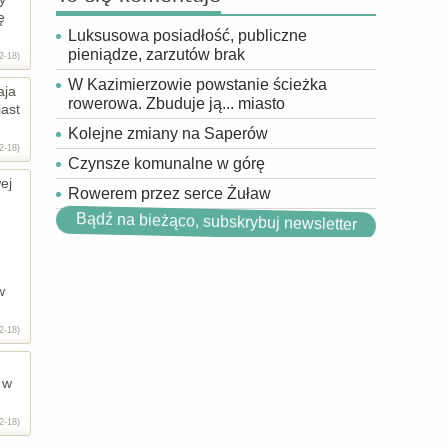
ę
Luksusowa posiadłość, publiczne
pieniądze, zarzutów brak
2-18)
W Kazimierzowie powstanie ścieżka
aja
rowerowa. Zbuduje ją... miasto
iast
Kolejne zmiany na Saperów
2-18)
Czynsze komunalne w górę
ej
Rowerem przez serce Żuław
Bądź na bieżąco, subskrybuj newsletter
w
2-18)
 w
2-18)