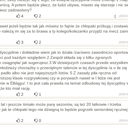
wrócą. A potem będzie płacz, że ludzi ubywa, miasto się starzeje i nic si
dziesz zadowolony?
4
2
:(
(2024-0
et jeżeli będzie tak jak mówisz to fajnie że chłopaki próbują i zostawi
to należą im się za to brawa a ty kolego/kolezanko przyjdź na mecz zam
3
2
(2024-0
dyscyplinie i dokładnie wiem jak to działa /zarówno zawodniczo-sportow
łości pod każdym względem.2.Zespół składa się z kilku zgranych
ie osiągnęła/ jak sugerujesz.3.W dzisiejszych czasach przede wszystkim
łodzieży chociażby o przeciętnym talencie w tej dyscyplinie /a o ile się
 padło albo nie jest najwyższych lotów. 5.Z zasady piła ręczna od
iższej klasie rozgrywkowej czy w porywach nawet w I lidze nie jest
ie w Elblągu/. I to jest cała prawda na temat odbudowy tej dyscypliny 
e kto miał rację.
2
1
(2024-0
at i jeszcze śmiało może parę sezonów, są też 20 latkowie i trzeba
jak te chłopaki tego nie dźwigną to będzie pogrzeb seniorskiej ręcznej
2
0
(2024-0