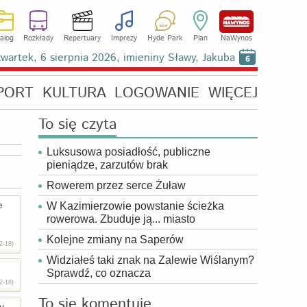
alog
Rozkłady
Repertuary
Imprezy
Hyde Park
Plan
NaWynos
wartek, 6 sierpnia 2026, imieniny Sławy, Jakuba
6
PORT
KULTURA
LOGOWANIE
WIĘCEJ
To się czyta
Luksusowa posiadłość, publiczne
pieniądze, zarzutów brak
Rowerem przez serce Żuław
e
W Kazimierzowie powstanie ścieżka
rowerowa. Zbuduje ją... miasto
Kolejne zmiany na Saperów
2-18)
Widziałeś taki znak na Zalewie Wiślanym?
Sprawdź, co oznacza
2-18)
To się komentuje
y