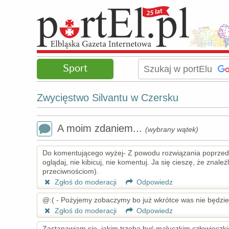
Sport
Zwycięstwo Silvantu w Czersku
A moim zdaniem...
(wybrany wątek)
Do komentującego wyżej- Z powodu rozwiązania poprzednieg
oglądaj, nie kibicuj, nie komentuj. Ja się cieszę, że znale
przeciwnościom).
Zgłoś do moderacji
Odpowiedz
@:( - Pożyjemy zobaczymy bo już wkrótce was nie będzie
Zgłoś do moderacji
Odpowiedz
Zastanawiam się, jakim trzeba być maluczkim człowieczki