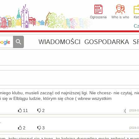
Ogłoszenia
Who is who
Kat
Cz
WIADOMOŚCI
GOSPODARKA
S
o klubu, musieli zacząć od najniższej ligi. Nie chcesz- nie czytaj, ni
źli się w Elblągu ludzie, którym się chce ( wbrew wszystkim
11
2
:(
(2024-0
.
2
3
(2024-0
em, żeby cieszyć się z tego, że kolejna dyscyplina może zniknąć z map