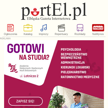
Ogłoszenia
Katalog
Imprezy
Repertuary
Rozkłady
NaWynos