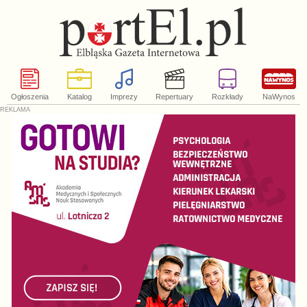
Ogłoszenia
Katalog
Imprezy
Repertuary
Rozkłady
NaWynos