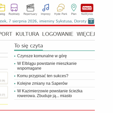
alog
Rozkłady
Repertuary
Imprezy
Hyde Park
Plan
NaWynos
ątek, 7 sierpnia 2026, imieniny Sykstusa, Doroty
7
PORT
KULTURA
LOGOWANIE
WIĘCEJ
To się czyta
Czynsze komunalne w górę
W Elblągu powstanie mieszkanie
wspomagane
Komu przypisać ten sukces?
2-26)
Kolejne zmiany na Saperów
W Kazimierzowie powstanie ścieżka
2-27)
rowerowa. Zbuduje ją... miasto