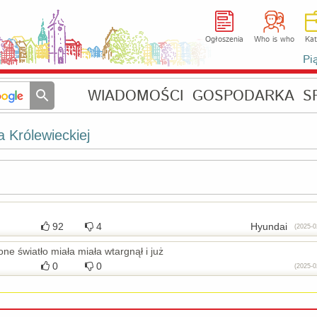
Ogłoszenia
Who is who
Kat
Pi
WIADOMOŚCI
GOSPODARKA
S
a Królewieckiej
92
4
Hyundai
(2025-0
ne światło miała miała wtargnął i już
0
0
(2025-0