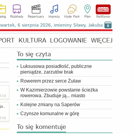
alog
Rozkłady
Repertuary
Imprezy
Hyde Park
Plan
NaWynos
wartek, 6 sierpnia 2026, imieniny Sławy, Jakuba
6
PORT
KULTURA
LOGOWANIE
WIĘCEJ
To się czyta
Luksusowa posiadłość, publiczne
pieniądze, zarzutów brak
Rowerem przez serce Żuław
.
W Kazimierzowie powstanie ścieżka
rowerowa. Zbuduje ją... miasto
2-12)
Kolejne zmiany na Saperów
a..
Czynsze komunalne w górę
2-12)
To się komentuje