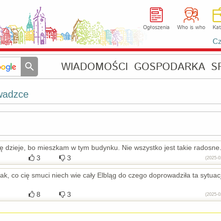
Ogłoszenia
Who is who
Kat
Cz
WIADOMOŚCI
GOSPODARKA
S
wadzce
ę dzieje, bo mieszkam w tym budynku. Nie wszystko jest takie radosne
3
3
(2025-0
k, co cię smuci niech wie cały Elbląg do czego doprowadziła ta sytuacj
8
3
(2025-0