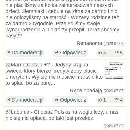
nie płaciliśmy za kółka zainteresowań naszych
dzieci. Ziemniaki i cebulę na zimę za darmo i nic
nie odłożyliśmy na starość? Wczasy rodzinne też
za darmo.2 tygodnie. Przejedliśmy swoje
wynagrodzenia a niektórzy przepił. Teraz chcemy
kasy??
Renanoma
(2026.07.05)
Do moderacji
Odpowiedz
3
5
@Marnotrastwo +? - Jedyny kraj na
świecie który bierze kredyty żeby płacic
emerytom. Wy się nie musicie martwić kto
to spłaci bo za parę...
Ręce opadają
(2026.07.05)
Do moderacji
Odpowiedz
1
4
@babunia - Chociaż Polska na węglu leży, u nas
nic się nie opłaca, bo taki jest przekaz.
(2026.07.05)