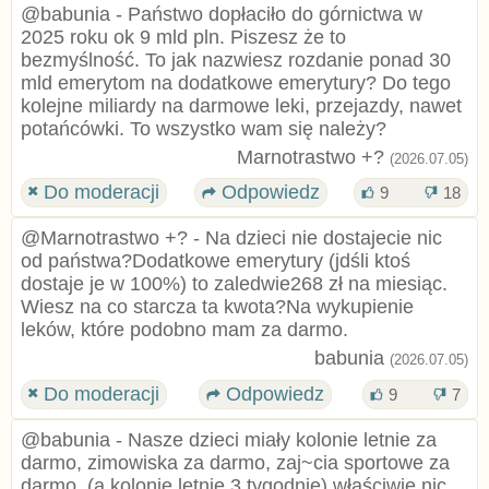
@babunia - Państwo dopłaciło do górnictwa w
2025 roku ok 9 mld pln. Piszesz że to
bezmyślność. To jak nazwiesz rozdanie ponad 30
mld emerytom na dodatkowe emerytury? Do tego
kolejne miliardy na darmowe leki, przejazdy, nawet
potańcówki. To wszystko wam się należy?
Marnotrastwo +?
(2026.07.05)
Do moderacji
Odpowiedz
9
18
@Marnotrastwo +? - Na dzieci nie dostajecie nic
od państwa?Dodatkowe emerytury (jdśli ktoś
dostaje je w 100%) to zaledwie268 zł na miesiąc.
Wiesz na co starcza ta kwota?Na wykupienie
leków, które podobno mam za darmo.
babunia
(2026.07.05)
Do moderacji
Odpowiedz
9
7
@babunia - Nasze dzieci miały kolonie letnie za
darmo, zimowiska za darmo, zaj~cia sportowe za
darmo, (a kolonie letnie 3 tygodnie) właściwie nic