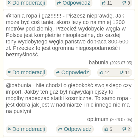
Do moderacji
Odpowiedz
11
9
@Tania ropa i gaz!!!!!!! - Piszesz nieprawdę. Jak
może być coś tanie, skoro leży co najmniej 1200
metrów pod ziemią. Przecież wydobycie węgla w
Polsce jest kompletnie nieopłacalne, do każdej
tony wydobytego węgla państwo dopłaca 300-500
zł. Przecież to jest ogromna niegospodarność i
bezmyślność.
babunia
(2026.07.05)
Do moderacji
Odpowiedz
14
11
@babunia - Nie chodzi o głębokość swojskiego czy
import. Jakby ten gaz był najwydajniejszy to
mógłby napędzać statki kosmiczne. To samo ropa -
jest dobra jak jest w nadmiarze i nic innego nie ma
na pustyni
optimum
(2026.07.05)
Do moderacji
Odpowiedz
5
2