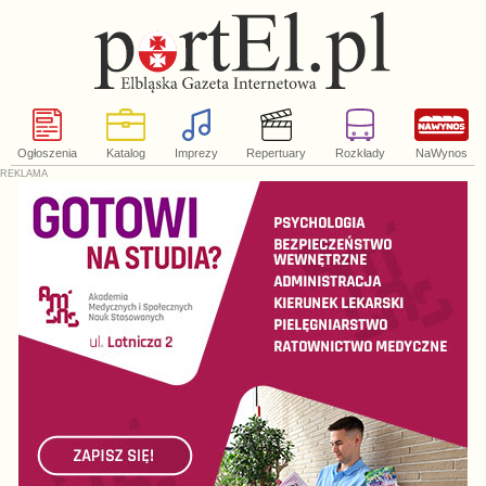
Ogłoszenia
Katalog
Imprezy
Repertuary
Rozkłady
NaWynos