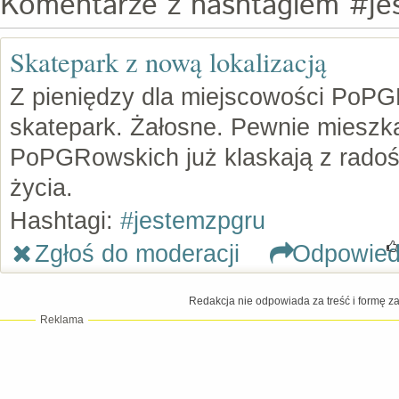
Komentarze z hashtagiem #je
Skatepark z nową lokalizacją
Z pieniędzy dla miejscowości PoP
skatepark. Żałosne. Pewnie mieszk
PoPGRowskich już klaskają z radośc
życia.
Hashtagi:
#jestemzpgru
Zgłoś do moderacji
Odpowie
Redakcja nie odpowiada za treść i formę 
Reklama