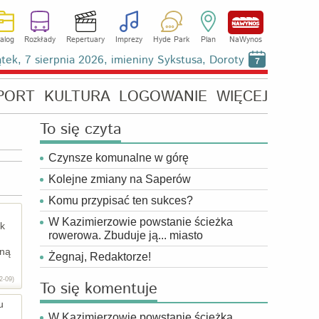
alog
Rozkłady
Repertuary
Imprezy
Hyde Park
Plan
NaWynos
ątek, 7 sierpnia 2026, imieniny Sykstusa, Doroty
7
PORT
KULTURA
LOGOWANIE
WIĘCEJ
To się czyta
Czynsze komunalne w górę
Kolejne zmiany na Saperów
Komu przypisać ten sukces?
W Kazimierzowie powstanie ścieżka
ak
rowerowa. Zbuduje ją... miasto
oną
Żegnaj, Redaktorze!
2-09)
To się komentuje
u
W Kazimierzowie powstanie ścieżka