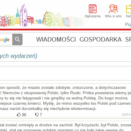
Ogłoszenia
Who is who
Kat
Pi
WIADOMOŚCI
GOSPODARKA
S
mtych wydarzeń)
w ten sposób, że miasto zostało zdobyte, zniszczone, a dotychczasowi
ić Niemców z okupowanej Polski, tylko Ruski. Próba powstania wiemy j
y tu się nie fatygowali i nie ginęliby za wolną Polskę. Do kogo można
 miejsce czarnej śmierci. Myślę, że mimo wszystko los Polski pod czerw
nasz naród doczekałby się niechybnie eksterminacji.
36
7
(2025-0
o miał zostać ominięty w drodze na zachód. Był krzyżacki, był Polski, znow
olski, stał się ponownie polskim miastem co nie było takie pewne do