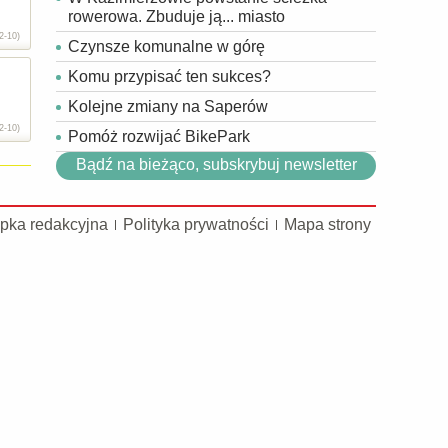
rowerowa. Zbuduje ją... miasto
2-10)
Czynsze komunalne w górę
Komu przypisać ten sukces?
Kolejne zmiany na Saperów
2-10)
Pomóż rozwijać BikePark
Bądź na bieżąco, subskrybuj newsletter
pka redakcyjna
Polityka prywatności
Mapa strony