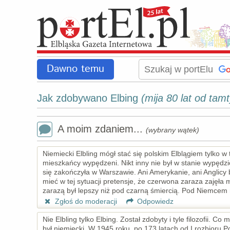
Dawno temu
Jak zdobywano Elbing
(mija 80 lat od ta
A moim zdaniem...
(wybrany wątek)
Niemiecki Elbling mógł stać się polskim Elblągiem tylko 
mieszkańcy wypędzeni. Nikt inny nie był w stanie wypędz
się zakończyła w Warszawie. Ani Amerykanie, ani Anglicy b
mieć w tej sytuacji pretensje, że czerwona zaraza zajęła
zarazą był lepszy niż pod czarną śmiercią. Pod Niemcem 
Zgłoś do moderacji
Odpowiedz
Nie Elbling tylko Elbing. Został zdobyty i tyle filozofii. C
był niemiecki. W 1945 roku, po 173 latach od I rozbioru P