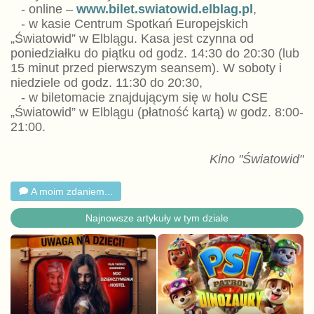
- online –
www.bilet.swiatowid.elblag.pl
,
- w kasie Centrum Spotkań Europejskich
„Światowid” w Elblągu. Kasa jest czynna od
poniedziałku do piątku od godz. 14:30 do 20:30 (lub
15 minut przed pierwszym seansem). W soboty i
niedziele od godz. 11:30 do 20:30,
- w biletomacie znajdującym się w holu CSE
„Światowid” w Elblągu (płatność kartą) w godz. 8:00-
21:00.
Kino "Światowid"
A moim zdaniem...
Najnowsze artykuły w tym dziale