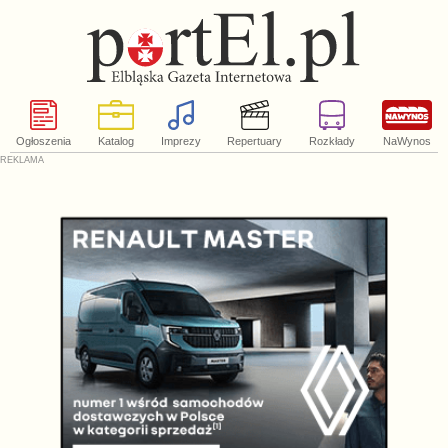
Ogłoszenia
Katalog
Imprezy
Repertuary
Rozkłady
NaWynos