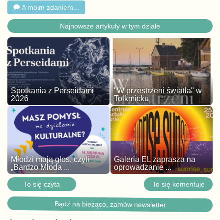
A moim zdaniem...
Najnowsze artykuły w tym dziale
Spotkania z Perseidami
"W przestrzeni światła" w
2026
Tolkmicku
Młodzi mają głos, czyli
Galeria EL zaprasza na
„Bardzo Młoda ...
oprowadzanie ...
To się czyta
To się komentuje
Bądź na bieżąco, zamów newsletter