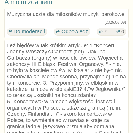
A moim zdaniem...
Muzyczna uczta dla milosników muzyki barokowej
(2025.06.09)
Do moderacji
Odpowiedz
2
0
Ileż błędów w tak krótkim artykule: 1."Koncert
Joanny Woszczyk-Garbacz (flet) i Jakuba
Garbacza (organy) w kościele pw. św. Wojciecha
zakończył III Elbląski Festiwal Organowy. " - nie,
to było w kościele pw św. Mikołaja; 2.nie było nic
Chedevilla ani Mendelssohna, przynajmniej nie na
tym koncercie; 3."Przypomnijmy, w elbląskim w
katedrze" a może w elbląskiEJ? 4."w Jegłowniku/"
to teraz są ukośniki na końcu zdania?
5."Koncertował w ramach większości festiwali
organowych w Polsce, a także za granicą (m. in.
Czechy, Finlandia... )" - skoro koncertował w
Polsce, to wymieniając w nawiasie kraje za
granicą ładniej językowo brzmiałaby odmiana
państw w tej samej formie, tj. (m. in. w Czechach,