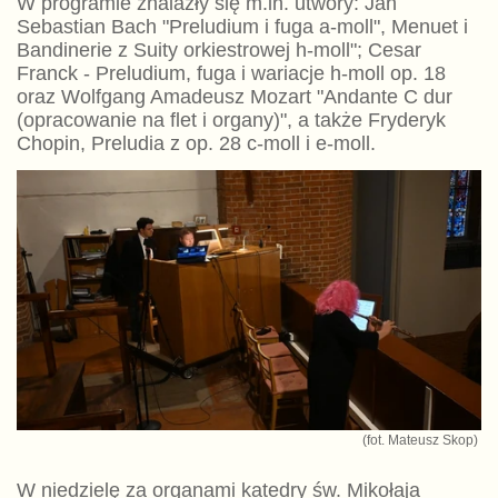
W programie znalazły się m.in. utwory: Jan
Sebastian Bach "Preludium i fuga a-moll", Menuet i
Bandinerie z Suity orkiestrowej h-moll"; Cesar
Franck - Preludium, fuga i wariacje h-moll op. 18
oraz Wolfgang Amadeusz Mozart "Andante C dur
(opracowanie na flet i organy)", a także Fryderyk
Chopin, Preludia z op. 28 c-moll i e-moll.
(fot. Mateusz Skop)
W niedzielę za organami katedry św. Mikołaja