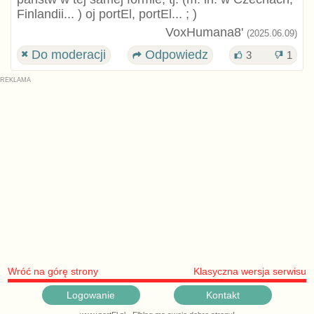
Finlandii... ) oj portEl, portEl... ; )
VoxHumana8'
(2025.06.09)
Do moderacji
Odpowiedz
3
1
Wróć na górę strony
Klasyczna wersja serwisu
Logowanie
Kontakt