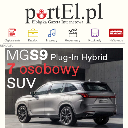
Ogłoszenia
Katalog
Imprezy
Repertuary
Rozkłady
NaWynos