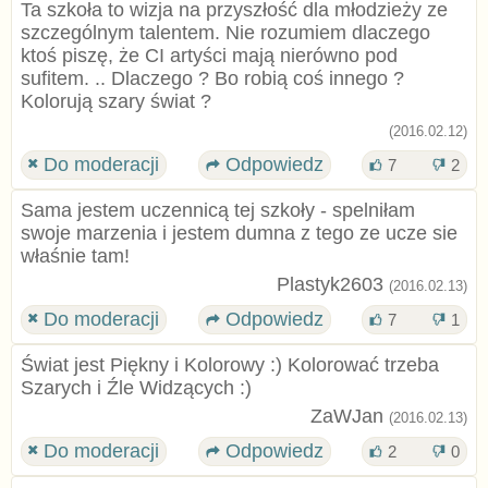
Ta szkoła to wizja na przyszłość dla młodzieży ze
szczególnym talentem. Nie rozumiem dlaczego
ktoś piszę, że CI artyści mają nierówno pod
sufitem. .. Dlaczego ? Bo robią coś innego ?
Kolorują szary świat ?
(2016.02.12)
Do moderacji
Odpowiedz
7
2
Sama jestem uczennicą tej szkoły - spelniłam
swoje marzenia i jestem dumna z tego ze ucze sie
właśnie tam!
Plastyk2603
(2016.02.13)
Do moderacji
Odpowiedz
7
1
Świat jest Piękny i Kolorowy :) Kolorować trzeba
Szarych i Źle Widzących :)
ZaWJan
(2016.02.13)
Do moderacji
Odpowiedz
2
0