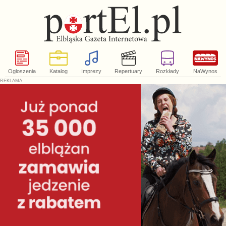
Ogłoszenia
Katalog
Imprezy
Repertuary
Rozkłady
NaWynos