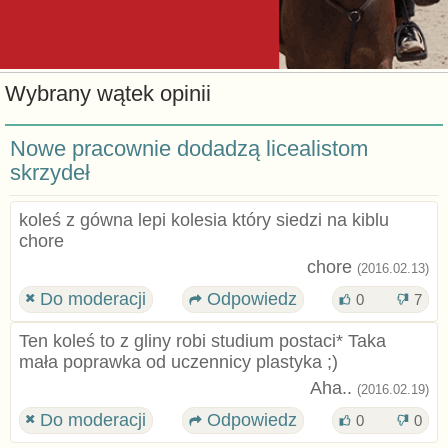
Wybrany wątek opinii
Nowe pracownie dodadzą licealistom
skrzydeł
koleś z gówna lepi kolesia który siedzi na kiblu
chore
chore
(2016.02.13)
Do moderacji
Odpowiedz
0
7
Ten koleś to z gliny robi studium postaci* Taka
mała poprawka od uczennicy plastyka ;)
Aha..
(2016.02.19)
Do moderacji
Odpowiedz
0
0