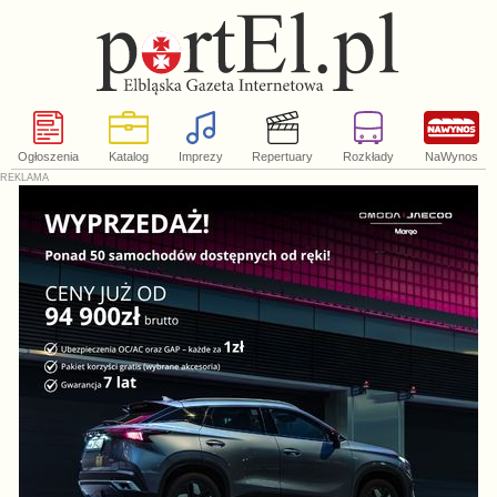
Ogłoszenia
Katalog
Imprezy
Repertuary
Rozkłady
NaWynos