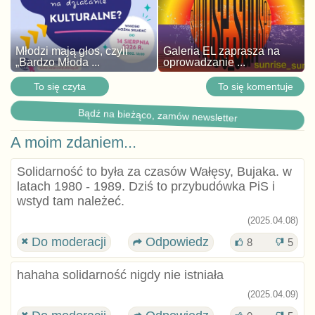
Młodzi mają głos, czyli
Galeria EL zaprasza na
„Bardzo Młoda ...
oprowadzanie ...
To się czyta
To się komentuje
Bądź na bieżąco, zamów newsletter
A moim zdaniem...
Solidarność to była za czasów Wałęsy, Bujaka. w
latach 1980 - 1989. Dziś to przybudówka PiS i
wstyd tam należeć.
(2025.04.08)
Do moderacji
Odpowiedz
8
5
hahaha solidarność nigdy nie istniała
(2025.04.09)