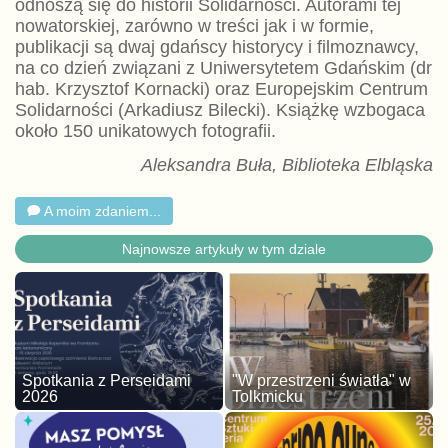
odnoszą się do historii Solidarności. Autorami tej
nowatorskiej, zarówno w treści jak i w formie,
publikacji są dwaj gdańscy historycy i filmoznawcy,
na co dzień związani z Uniwersytetem Gdańskim (dr
hab. Krzysztof Kornacki) oraz Europejskim Centrum
Solidarności (Arkadiusz Bilecki). Książkę wzbogaca
około 150 unikatowych fotografii.
Aleksandra Buła, Biblioteka Elbląska
A moim zdaniem...
Najnowsze artykuły w tym dziale
Spotkania z Perseidami
"W przestrzeni światła" w
2026
Tolkmicku