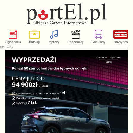
Ogłoszenia
Katalog
Imprezy
Repertuary
Rozkłady
NaWynos