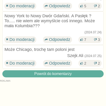
Do moderacji
Odpowiedz
5
2
Nowy York to Nowy Dwór Gdański. A Pasłęk ?
To..... nie wiem ale wymyślcie coś innego. Może
mała Kolumbia???
(2024.07.24)
Do moderacji
Odpowiedz
7
3
Może Chicago, trochę tam poloni jest
Szejk Ali
(2024.07.25)
Do moderacji
Odpowiedz
2
2
Powrót do komentarzy