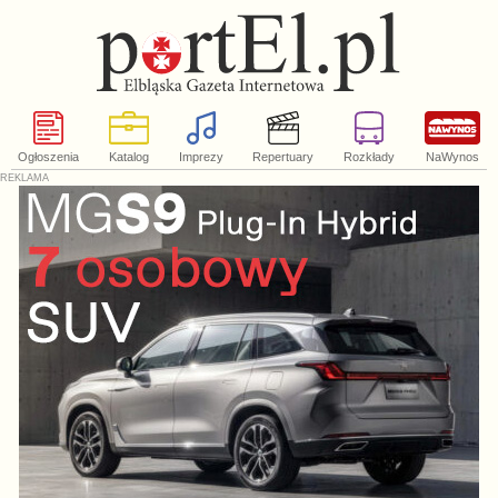
Ogłoszenia
Katalog
Imprezy
Repertuary
Rozkłady
NaWynos