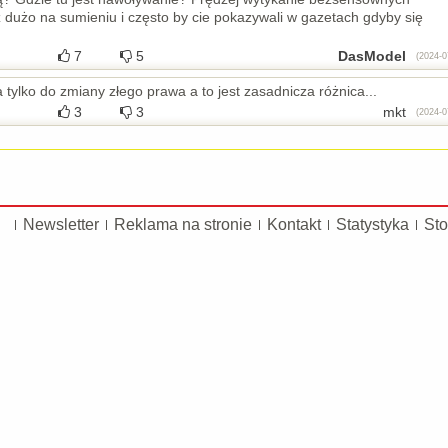
z dużo na sumieniu i często by cie pokazywali w gazetach gdyby się
7
5
DasModel
(2024-0
tylko do zmiany złego prawa a to jest zasadnicza różnica...
3
3
mkt
(2024-0
Newsletter
Reklama na stronie
Kontakt
Statystyka
Sto