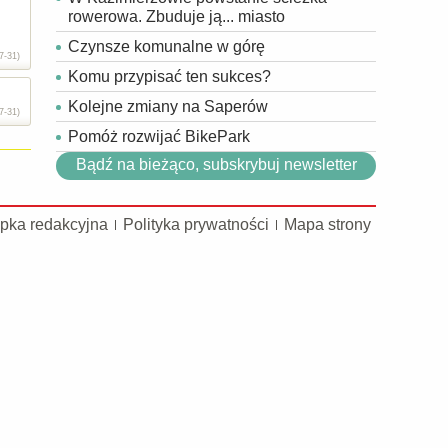
rowerowa. Zbuduje ją... miasto
Czynsze komunalne w górę
7-31)
Komu przypisać ten sukces?
Kolejne zmiany na Saperów
7-31)
Pomóż rozwijać BikePark
Bądź na bieżąco, subskrybuj newsletter
pka redakcyjna
Polityka prywatności
Mapa strony