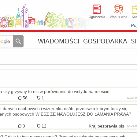
Ogłoszenia
Who is who
Kat
Pi
WIADOMOŚCI
GOSPODARKA
S
ia czy grzywny to nic w porównaniu do wstydu na mieście.
56
1
(2024-0
sie danych osobowych i wizerunku osób, przeciwko którym toczy się
ież danych osobowych WIESZ ŻE NAWOŁUJESZ DO ŁAMANIA PRAWA?
9
12
Kraj bezprawia pis
(2024-0
ą? Gdzie tu jest nawoływanie? Prędzej wytykanie bezsensownych