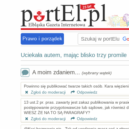
Prawo i porządek
Uciekała autem, mając blisko trzy promile
A moim zdaniem...
(wybrany wątek)
Powinno się publikować twarze takich osób. Kara więzien
Zgłoś do moderacji
Odpowiedz
13 ust.2 pr. pras. zawarty jest zakaz publikowania w pra
postępowanie przygotowawcze lub sądowe, jak równ
WIESZ ŻE NA TO SĄ PARAGRAFY?
Zgłoś do moderacji
Odpowiedz
@Kraj bezprawia pis - Tak od urodzenia masz coś z głow