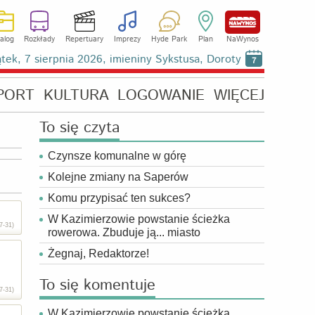
alog
Rozkłady
Repertuary
Imprezy
Hyde Park
Plan
NaWynos
ątek, 7 sierpnia 2026, imieniny Sykstusa, Doroty
7
PORT
KULTURA
LOGOWANIE
WIĘCEJ
To się czyta
Czynsze komunalne w górę
Kolejne zmiany na Saperów
Komu przypisać ten sukces?
W Kazimierzowie powstanie ścieżka
7-31)
rowerowa. Zbuduje ją... miasto
Żegnaj, Redaktorze!
To się komentuje
7-31)
W Kazimierzowie powstanie ścieżka