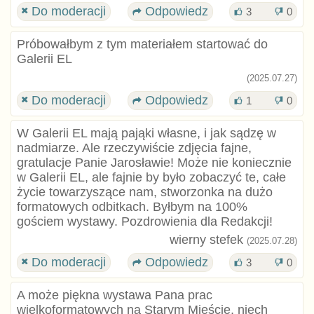
Do moderacji
Odpowiedz
3
0
Próbowałbym z tym materiałem startować do
Galerii EL
(2025.07.27)
Do moderacji
Odpowiedz
1
0
W Galerii EL mają pająki własne, i jak sądzę w
nadmiarze. Ale rzeczywiście zdjęcia fajne,
gratulacje Panie Jarosławie! Może nie koniecznie
w Galerii EL, ale fajnie by było zobaczyć te, całe
życie towarzyszące nam, stworzonka na dużo
formatowych odbitkach. Byłbym na 100%
gościem wystawy. Pozdrowienia dla Redakcji!
wierny stefek
(2025.07.28)
Do moderacji
Odpowiedz
3
0
A może piękna wystawa Pana prac
wielkoformatowych na Starym Mieście, niech