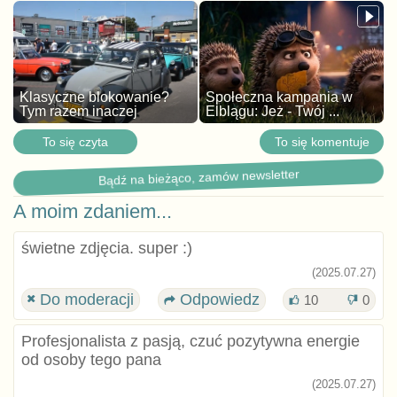
Klasyczne blokowanie?
Społeczna kampania w
Tym razem inaczej
Elblągu: Jeż - Twój ...
To się czyta
To się komentuje
Bądź na bieżąco, zamów newsletter
A moim zdaniem...
świetne zdjęcia. super :)
(2025.07.27)
Do moderacji
Odpowiedz
10
0
Profesjonalista z pasją, czuć pozytywna energie
od osoby tego pana
(2025.07.27)