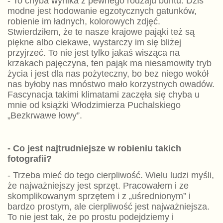
- To chyba wynika z pewnego rodzaju buntu. Dziś
modne jest hodowanie egzotycznych gatunków,
robienie im ładnych, kolorowych zdjęć.
Stwierdziłem, że te nasze krajowe pająki też są
piękne albo ciekawe, wystarczy im się bliżej
przyjrzeć. To nie jest tylko jakaś wisząca na
krzakach pajęczyna, ten pająk ma niesamowity tryb
życia i jest dla nas pożyteczny, bo bez niego wokół
nas byłoby nas mnóstwo mało korzystnych owadów.
Fascynacja takimi klimatami zaczęła się chyba u
mnie od książki Włodzimierza Puchalskiego
„Bezkrwawe łowy”.
- Co jest najtrudniejsze w robieniu takich
fotografii?
- Trzeba mieć do tego cierpliwość. Wielu ludzi myśli,
że najważniejszy jest sprzęt. Pracowałem i ze
skomplikowanym sprzętem i z „uśrednionym” i
bardzo prostym, ale cierpliwość jest najważniejsza.
To nie jest tak, że po prostu podejdziemy i