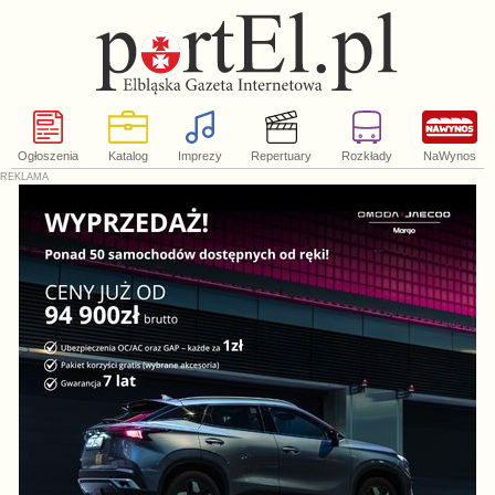
Ogłoszenia
Katalog
Imprezy
Repertuary
Rozkłady
NaWynos