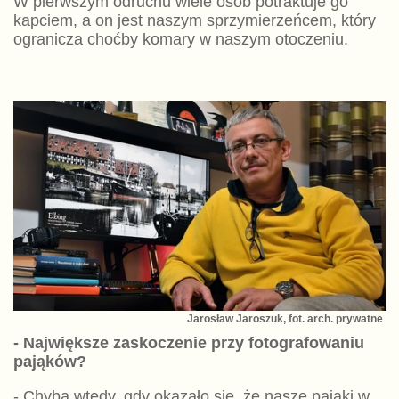
W pierwszym odruchu wiele osób potraktuje go
kapciem, a on jest naszym sprzymierzeńcem, który
ogranicza choćby komary w naszym otoczeniu.
Jarosław Jaroszuk, fot. arch. prywatne
- Największe zaskoczenie przy fotografowaniu
pająków?
- Chyba wtedy, gdy okazało się, że nasze pająki w