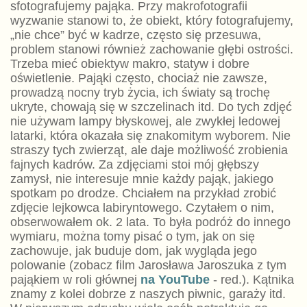
sfotografujemy pająka. Przy makrofotografii
wyzwanie stanowi to, że obiekt, który fotografujemy,
„nie chce” być w kadrze, często się przesuwa,
problem stanowi również zachowanie głębi ostrości.
Trzeba mieć obiektyw makro, statyw i dobre
oświetlenie. Pająki często, chociaż nie zawsze,
prowadzą nocny tryb życia, ich światy są trochę
ukryte, chowają się w szczelinach itd. Do tych zdjęć
nie używam lampy błyskowej, ale zwykłej ledowej
latarki, która okazała się znakomitym wyborem. Nie
straszy tych zwierząt, ale daje możliwość zrobienia
fajnych kadrów. Za zdjęciami stoi mój głębszy
zamysł, nie interesuje mnie każdy pająk, jakiego
spotkam po drodze. Chciałem na przykład zrobić
zdjęcie lejkowca labiryntowego. Czytałem o nim,
obserwowałem ok. 2 lata. To była podróż do innego
wymiaru, można tomy pisać o tym, jak on się
zachowuje, jak buduje dom, jak wygląda jego
polowanie (zobacz film Jarosława Jaroszuka z tym
pająkiem w roli głównej
na YouTube
- red.). Kątnika
znamy z kolei dobrze z naszych piwnic, garaży itd.