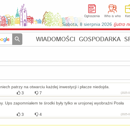
Ogłoszenia
Who is who
Kat
Sobota, 8 sierpnia 2026
(jutro 
WIADOMOŚCI
GOSPODARKA
S
iech patrzy na otwarciu każdej inwestycji i płacze niedojda.
3
7
(2025-0
ny. Ups zapomniałem te środki były tylko w urojonej wyobraźni Posła
3
4
(2025-0