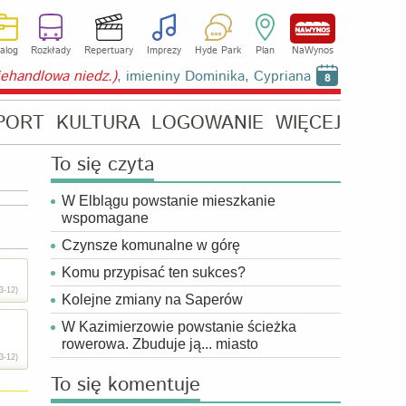
alog
Rozkłady
Repertuary
Imprezy
Hyde Park
Plan
NaWynos
niehandlowa niedz.)
, imieniny Dominika, Cypriana
8
PORT
KULTURA
LOGOWANIE
WIĘCEJ
To się czyta
W Elblągu powstanie mieszkanie
wspomagane
Czynsze komunalne w górę
Komu przypisać ten sukces?
3-12)
Kolejne zmiany na Saperów
W Kazimierzowie powstanie ścieżka
rowerowa. Zbuduje ją... miasto
3-12)
To się komentuje