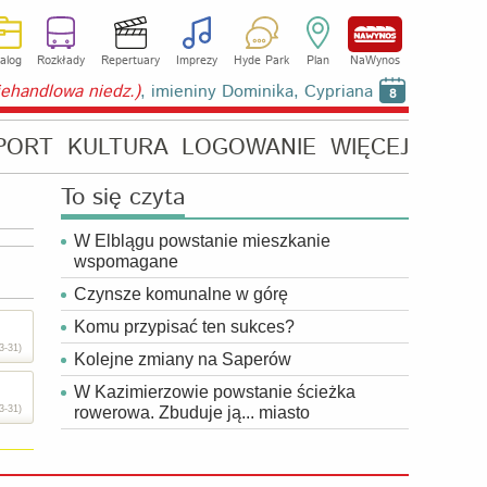
alog
Rozkłady
Repertuary
Imprezy
Hyde Park
Plan
NaWynos
niehandlowa niedz.)
, imieniny Dominika, Cypriana
8
PORT
KULTURA
LOGOWANIE
WIĘCEJ
To się czyta
W Elblągu powstanie mieszkanie
wspomagane
Czynsze komunalne w górę
Komu przypisać ten sukces?
3-31)
Kolejne zmiany na Saperów
W Kazimierzowie powstanie ścieżka
3-31)
rowerowa. Zbuduje ją... miasto