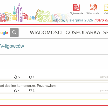
Ogłoszenia
Who is who
Kat
Sobota, 8 sierpnia 2026
(jutro 
WIADOMOŚCI
GOSPODARKA
S
IV-ligowców
5
1
(2025-0
pisać debilne komentarze. Pozdrawiam
4
1
(2025-0