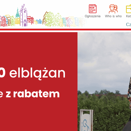
Ogłoszenia
Who is who
Kat
Cz