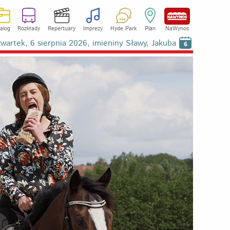
alog
Rozkłady
Repertuary
Imprezy
Hyde Park
Plan
NaWynos
wartek, 6 sierpnia 2026, imieniny Sławy, Jakuba
6