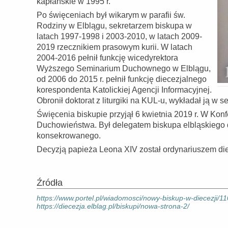
kapłańskie w 1995 r.
Po święceniach był wikarym w parafii św.
Rodziny w Elblągu, sekretarzem biskupa w
latach 1997-1998 i 2003-2010, w latach 2009-
2019 rzecznikiem prasowym kurii. W latach
2004-2016 pełnił funkcję wicedyrektora
Wyższego Seminarium Duchownego w Elblągu,
od 2006 do 2015 r. pełnił funkcję diecezjalnego
korespondenta Katolickiej Agencji Informacyjnej.
Obronił doktorat z liturgiki na KUL-u, wykładał ją w 
Święcenia biskupie przyjął 6 kwietnia 2019 r. W Konf
Duchowieństwa. Był delegatem biskupa elbląskiego d
konsekrowanego.
Decyzją papieża Leona XIV został ordynariuszem diece
Źródła
https://www.portel.pl/wiadomosci/nowy-biskup-w-diecezji/1
https://diecezja.elblag.pl/biskupi/nowa-strona-2/