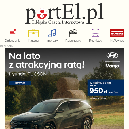
Ogłoszenia
Katalog
Imprezy
Repertuary
Rozkłady
NaWynos