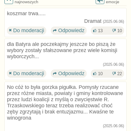
najnowszych
emocje
koszmar trwa.....
Dramat
(2025.06.06)
Do moderacji
Odpowiedz
13
10
dla Batyra ale poczekajmy jeszcze bo piszą że
wybory zostały sfałszowane przez wiele komisji
wyborczych...
(2025.06.06)
Do moderacji
Odpowiedz
10
22
No cóż to była gorzka pigułka. Pomysły rzucane
przez różne miasta, powiaty i gminy kontrolowane
przez ludzi koalicji z myślą o zwycięstwie R.
Trzaskowskiego teraz trzeba realizować choć
zęby zgrzytają i brak entuzjazmu... Kwaśne te
winogrona
(2025.06.06)