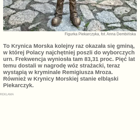
Figurka Piekarczyka, fot. Anna Dembińska
To Krynica Morska kolejny raz okazała się gminą,
w której Polacy najchętniej poszli do wyborczych
urn. Frekwencja wyniosła tam 83,31 proc. Pięć lat
temu dostali w nagrodę wóz strażacki, teraz
wystąpią w kryminale Remigiusza Mroza.
Również w Krynicy Morskiej stanie elbląski
Piekarczyk.