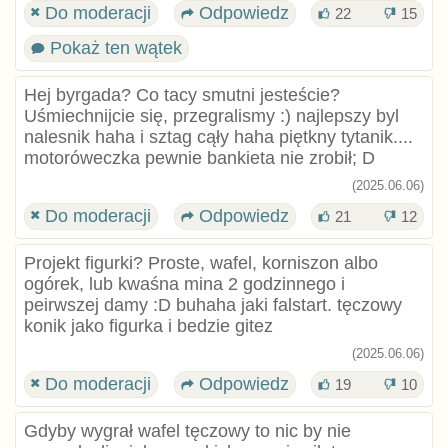
Do moderacji
Odpowiedz
22
15
Pokaż ten wątek
Hej byrgada? Co tacy smutni jesteście?
Uśmiechnijcie się, przegralismy :) najlepszy byl
nalesnik haha i sztag cąły haha piętkny tytanik....
motoróweczka pewnie bankieta nie zrobił; D
(2025.06.06)
Do moderacji
Odpowiedz
21
12
Projekt figurki? Proste, wafel, korniszon albo
ogórek, lub kwaśna mina 2 godzinnego i
peirwszej damy :D buhaha jaki falstart. tęczowy
konik jako figurka i bedzie gitez
(2025.06.06)
Do moderacji
Odpowiedz
19
10
Gdyby wygrał wafel tęczowy to nic by nie