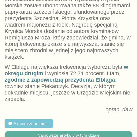
Morska została uhonorowana także 88 kilogramami
paprykarza szczecińskiego, ufundowanego przez
prezydenta Szczecina, Piotra Krzystka oraz
wiadrem majonezu z Kielc. Nagrodę specjalną
Krynica Morska dostanie od autora kryminałów
Remigiusza Mroza, który zapowiedział, że gmina, w
której frekwencja okaże się najwyższa, stanie się
miejscem zbrodni w jednej z jego najnowszych
książek.
W Elblągu największa frekwencja wyborcza była
w
okręgu drugim
i wyniosła 72,71 procent. I tam,
zgodnie z zapowiedzią prezydenta Elbląga
,
również stanie Piekarczyk. Decyzja, w którym
dokładnie miejscu, jeszcze w Urzędzie Miejskim nie
zapadła.
oprac. daw
A moim zdaniem...
Najnowsze artykuły w tym dziale