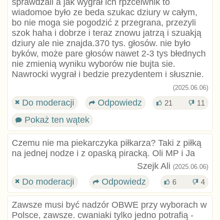
sprawdzali a jak wygrał ich rpzceiwnik to
wiadomoe było ze beda szukac dziury w całym,
bo nie moga sie pogodzić z przegrana, przezyli
szok haha i dobrze i teraz znowu jatrzą i szuakją
dziury ale nie znajda.370 tys. głosów. nie było
byków, może pare głosów nawet 2-3 tys błednych
nie zmienią wyniku wyborów nie bujta sie.
Nawrocki wygrał i bedzie prezydentem i słusznie.
(2025.06.06)
Do moderacji
Odpowiedz
21
11
Pokaż ten wątek
Czemu nie ma piekarczyka piłkarza? Taki z piłką
na jednej nodze i z opaską piracką. Oli MP i Ja
Szejk Ali
(2025.06.06)
Do moderacji
Odpowiedz
6
4
Zawsze musi być nadzór OBWE przy wyborach w
Polsce, zawsze. cwaniaki tylko jedno potrafią -