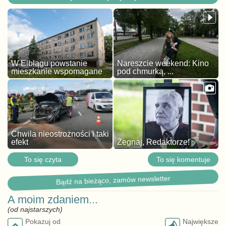
W Elblągu powstanie
Nareszcie weekend: Kino
mieszkanie wspomagane
pod chmurką, ...
Chwila nieostrożności i taki
efekt
Żegnaj, Redaktorze!
To się czyta
To się komentuje
Bądź na bieżąco, zamów newsletter
A moim zdaniem...
(od najstarszych)
Pokazuj od
Największe