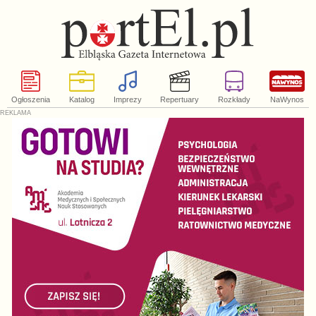
Ogłoszenia
Katalog
Imprezy
Repertuary
Rozkłady
NaWynos