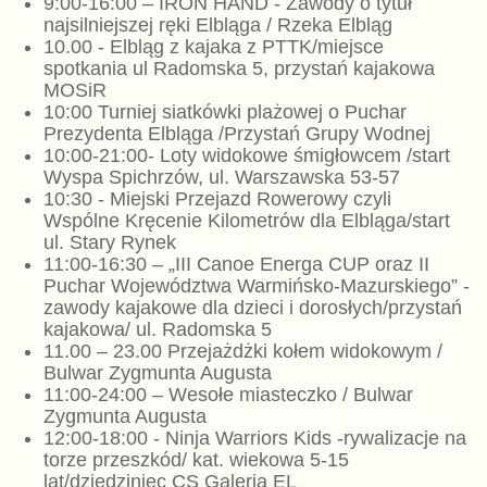
9:00-16:00 – IRON HAND - Zawody o tytuł
najsilniejszej ręki Elbląga / Rzeka Elbląg
10.00 - Elbląg z kajaka z PTTK/miejsce
spotkania ul Radomska 5, przystań kajakowa
MOSiR
10:00 Turniej siatkówki plażowej o Puchar
Prezydenta Elbląga /Przystań Grupy Wodnej
10:00-21:00- Loty widokowe śmigłowcem /start
Wyspa Spichrzów, ul. Warszawska 53-57
10:30 - Miejski Przejazd Rowerowy czyli
Wspólne Kręcenie Kilometrów dla Elbląga/start
ul. Stary Rynek
11:00-16:30 – „III Canoe Energa CUP oraz II
Puchar Województwa Warmińsko-Mazurskiego” -
zawody kajakowe dla dzieci i dorosłych/przystań
kajakowa/ ul. Radomska 5
11.00 – 23.00 Przejażdżki kołem widokowym /
Bulwar Zygmunta Augusta
11:00-24:00 – Wesołe miasteczko / Bulwar
Zygmunta Augusta
12:00-18:00 - Ninja Warriors Kids -rywalizacje na
torze przeszkód/ kat. wiekowa 5-15
lat/dziedziniec CS Galeria EL