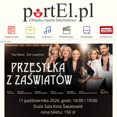
Ogłoszenia
Katalog
Imprezy
Repertuary
Rozkłady
NaWynos