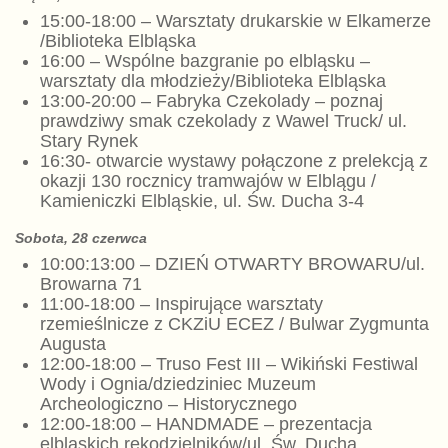
15:00-18:00 – Warsztaty drukarskie w Elkamerze
/Biblioteka Elbląska
16:00 – Wspólne bazgranie po elbląsku –
warsztaty dla młodzieży/Biblioteka Elbląska
13:00-20:00 – Fabryka Czekolady – poznaj
prawdziwy smak czekolady z Wawel Truck/ ul.
Stary Rynek
16:30- otwarcie wystawy połączone z prelekcją z
okazji 130 rocznicy tramwajów w Elblągu /
Kamieniczki Elbląskie, ul. Św. Ducha 3-4
Sobota, 28 czerwca
10:00:13:00 – DZIEŃ OTWARTY BROWARU/ul.
Browarna 71
11:00-18:00 – Inspirujące warsztaty
rzemieślnicze z CKZiU ECEZ / Bulwar Zygmunta
Augusta
12:00-18:00 – Truso Fest III – Wikiński Festiwal
Wody i Ognia/dziedziniec Muzeum
Archeologiczno – Historycznego
12:00-18:00 – HANDMADE – prezentacja
elbląskich rękodzielników/ul. Św. Ducha