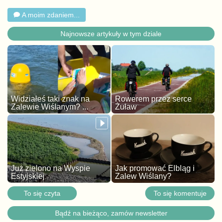
A moim zdaniem...
Najnowsze artykuły w tym dziale
Widziałeś taki znak na
Rowerem przez serce
Zalewie Wiślanym? ...
Żuław
Już zielono na Wyspie
Jak promować Elbląg i
Estyjskiej
Zalew Wiślany?
To się czyta
To się komentuje
Bądź na bieżąco, zamów newsletter