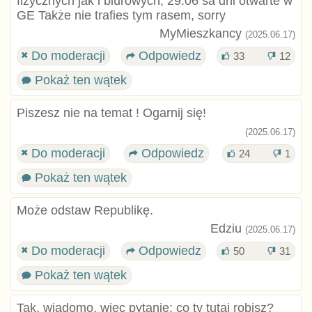
fizycznych jak i biurowych, 29.06 sa dni otwarte w
GE Także nie trafies tym rasem, sorry
MyMieszkancy
(2025.06.17)
Do moderacji
Odpowiedz
33
12
Pokaż ten wątek
Piszesz nie na temat ! Ogarnij się!
(2025.06.17)
Do moderacji
Odpowiedz
24
1
Pokaż ten wątek
Może odstaw Republikę.
Edziu
(2025.06.17)
Do moderacji
Odpowiedz
50
31
Pokaż ten wątek
Tak, wiadomo, więc pytanie: co ty tutaj robisz?