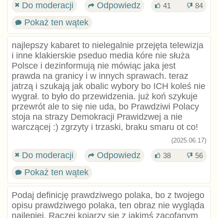
Do moderacji
Odpowiedz
41
84
Pokaż ten wątek
najlepszy kabaret to nielegalnie przejęta telewizja
i inne klakierskie pseduo media kóre nie służa
Polsce i dezinformują nie mówiąc jaka jest
prawda na granicy i w innych sprawach. teraz
jatrzą i szukają jak obalic wybory bo ICH koleś nie
wygrał. to było do przewidzenia. już koń szykuje
przewrót ale to się nie uda, bo Prawdziwi Polacy
stoja na strazy Demokracji Prawidzwej a nie
warczącej :) zgrzyty i trzaski, braku smaru ot co!
(2025.06.17)
Do moderacji
Odpowiedz
38
56
Pokaż ten wątek
Podaj definicję prawdziwego polaka, bo z twojego
opisu prawdziwego polaka, ten obraz nie wygląda
najlepiej. Raczej kojarzy się z jakimś zacofanym