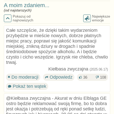
A moim zdaniem...
(od najstarszych)
Pokazuj od
Największe
najnowszych
emocje
Całe szczęście, że dzięki takim wydarzeniom
przybędzie w mieście nowych, dobrze płatnych
miejsc pracy, poprawi się jakość komunikacji
miejskiej, znikną dziury w drogach i spadnie
średniodobowe spożycie alkoholu. A i będzie
czysto i cicho wszędzie. Igrzysk nie chleba, chwilo
trwaj.
Kiełbasa zwyczajna
(2025.06.17)
Do moderacji
Odpowiedz
36
108
Pokaż ten wątek
@Kiełbasa zwyczajna - Akurat w dniu Elbląga GE
ostro będzie reklamować swoją firmę, bo to dobra
jest okazja i potrzebują od ręki ponad setkę ludzi,