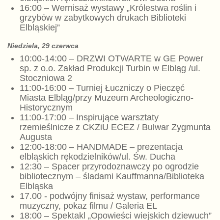
16:00 – Wernisaż wystawy „Królestwa roślin i
grzybów w zabytkowych drukach Biblioteki
Elbląskiej”
Niedziela, 29 czerwca
10:00-14:00 – DRZWI OTWARTE w GE Power
sp. z o.o. Zakład Produkcji Turbin w Elbląg /ul.
Stoczniowa 2
11:00-16:00 – Turniej Łuczniczy o Pieczęć
Miasta Elbląg/przy Muzeum Archeologiczno-
Historycznym
11:00-17:00 – Inspirujące warsztaty
rzemieślnicze z CKZiU ECEZ / Bulwar Zygmunta
Augusta
12:00-18:00 – HANDMADE – prezentacja
elbląskich rękodzielników/ul. Św. Ducha
12:30 – Spacer przyrodoznawczy po ogrodzie
bibliotecznym – śladami Kauffmanna/Biblioteka
Elbląska
17.00 - podwójny finisaż wystaw, performance
muzyczny, pokaz filmu / Galeria EL
18:00 – Spektakl „Opowieści wiejskich
dziewuch”