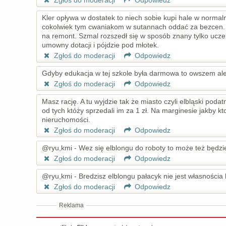
Zgłoś do moderacji
Odpowiedz
Kler opływa w dostatek to niech sobie kupi hale w norma
cokolwiek tym cwaniakom w sutannach oddać za bezcen. Pr
na remont. Szmal rozszedł się w sposób znany tylko uczelni
umowny dotacji i pójdzie pod młotek.
Zgłoś do moderacji
Odpowiedz
Gdyby edukacja w tej szkole była darmowa to owszem ale t
Zgłoś do moderacji
Odpowiedz
Masz rację. A tu wyjdzie tak że miasto czyli elbląski poda
od tych któży sprzedali im za 1 zł. Na marginesie jakby k
nieruchomości.
Zgłoś do moderacji
Odpowiedz
@ryu,kmi - Wez się elblongu do roboty to może też będzi
Zgłoś do moderacji
Odpowiedz
@ryu,kmi - Bredzisz elblongu pałacyk nie jest własnościa 
Zgłoś do moderacji
Odpowiedz
Reklama