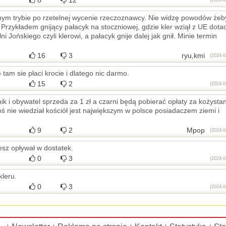
8
12
(2024-0
lnym trybie po rzetelnej wycenie rzeczoznawcy. Nie widzę powodów żeb
zykładem gnijący pałacyk na stoczniowej, gdzie kler wziął z UE dotac
 Jońskiego czyli klerowi, a pałacyk gnije dalej jak gnił. Minie termin
16
3
ryu,kmi
(2024-0
am sie płaci krocie i dlatego nic darmo.
15
2
(2024-0
tnik i obywatel sprzeda za 1 zł a czarni będą pobierać opłaty za kożysta
toś nie wiedział kościół jest największym w polsce posiadaczem ziemi i
9
2
Mpop
(2024-0
esz opływał w dostatek.
0
3
(2024-0
kleru.
0
3
(2024-0