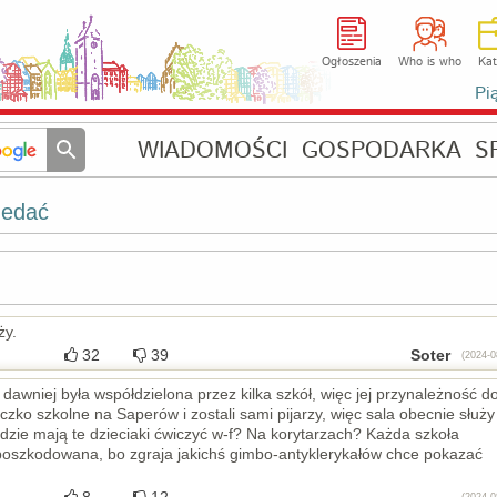
Ogłoszenia
Who is who
Kat
Pi
WIADOMOŚCI
GOSPODARKA
S
zedać
ży.
32
39
Soter
(2024-0
 dawniej była współdzielona przez kilka szkół, więc jej przynależność d
ko szkolne na Saperów i zostali sami pijarzy, więc sala obecnie służy
Gdzie mają te dzieciaki ćwiczyć w-f? Na korytarzach? Każda szkoła
poszkodowana, bo zgraja jakichś gimbo-antyklerykałów chce pokazać