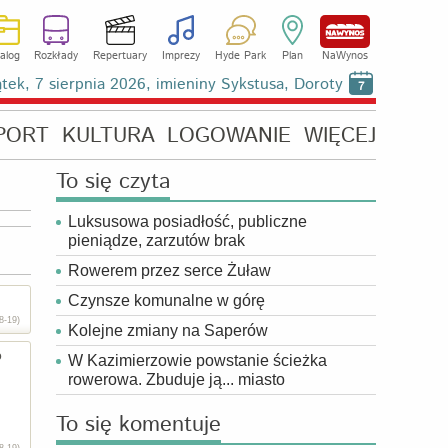
alog
Rozkłady
Repertuary
Imprezy
Hyde Park
Plan
NaWynos
ątek, 7 sierpnia 2026, imieniny Sykstusa, Doroty
7
PORT
KULTURA
LOGOWANIE
WIĘCEJ
To się czyta
Luksusowa posiadłość, publiczne
pieniądze, zarzutów brak
Rowerem przez serce Żuław
Czynsze komunalne w górę
8-19)
Kolejne zmiany na Saperów
o
W Kazimierzowie powstanie ścieżka
rowerowa. Zbuduje ją... miasto
To się komentuje