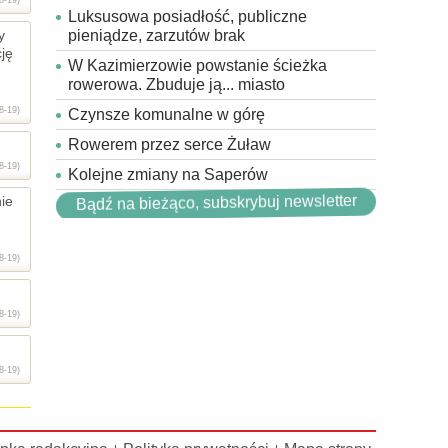
8-19)
Luksusowa posiadłość, publiczne
y
pieniądze, zarzutów brak
ję
W Kazimierzowie powstanie ścieżka
rowerowa. Zbuduje ją... miasto
8-19)
Czynsze komunalne w górę
Rowerem przez serce Żuław
8-19)
Kolejne zmiany na Saperów
nie
Bądź na bieżąco, subskrybuj newsletter
8-19)
8-19)
8-19)