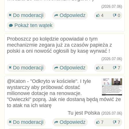
(2026.07.06)
Do moderacji
Odpowiedz
4
0
Pokaż ten wątek
Proboszcz po kolędzie opowiadał o tym
mechanizmie zegara już za czasów papieża z
polski a oni nowość ogłosili by kasę wyrwać !
(2026.07.06)
Do moderacji
Odpowiedz
4
7
@Katon - "Odkryto w kościele". I tyle
wystarczy aby próbować dostać
milionowe dotacje na renowacje.
"Owieczki" poprą. Jak nie dostaną będą mówić że
to atak na ich wiarę
Tu jest Polska
(2026.07.06)
Do moderacji
Odpowiedz
7
7