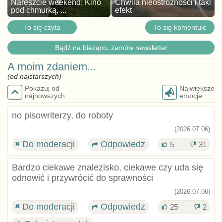
Nareszcie weekend: Kino
Chwila nieostrożności i taki
pod chmurką, ...
efekt
To się czyta
To się komentuje
Bądź na bieżąco, zamów newsletter
A moim zdaniem...
(od najstarszych)
Pokazuj od
Największe
najnowszych
emocje
no pisowriterzy, do roboty
(2026.07.06)
Do moderacji
Odpowiedz
5
31
Bardzo ciekawe znalezisko, ciekawe czy uda się
odnowić i przywrócić do sprawności
(2026.07.06)
Do moderacji
Odpowiedz
25
2