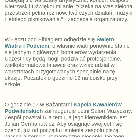
Odbędą się warsztaty artystyczne, koncert zespołu
Nietrzask i Dźwiękoumilanie. "Czeka na Was zielona
przestrzeń pełna rozmów, twórczych działań, muzyki
i letniego piknikowania." - zachęcają organizatorzy.
W Łęczu pod Elblągiem odbędzie się
Święto
Wiatru i Podcieni
. o właśnie wiatr ponownie stanie
się jednym z głównych bohaterów wydarzenia.
Uczestnicy będą mogli podziwiać profesjonalne,
wielkoformatowe latawce oraz wziąć udział w
warsztatach przygotowanych specjalnie na tę
okazję. Początek o godzinie 12 na boisku przy
szkole.
O godzinie 17 w Bażantarni
Kapela Kawalerów
Podwileńskich
zainauguruje Letni Salon Muzyczny.
Zespół powstał 5 la temu, a jego kierownikiem jest
Julian Germanowicz. Aby osiągnąć swój cel i się
ożenić, już od początku istnienia zespołu piszą
własne autorskie, romantyczne piosenki. Do tego,