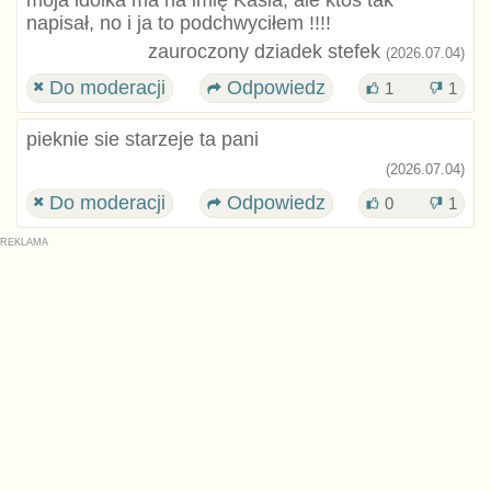
moja idolka ma na imię Kasia, ale ktoś tak
napisał, no i ja to podchwyciłem !!!!
zauroczony dziadek stefek
(2026.07.04)
Do moderacji
Odpowiedz
1
1
pieknie sie starzeje ta pani
(2026.07.04)
Do moderacji
Odpowiedz
0
1