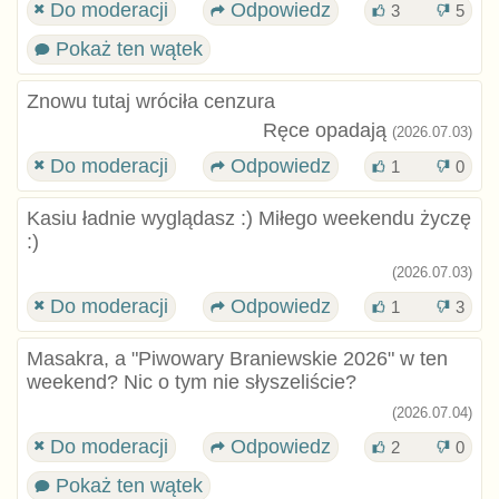
Do moderacji
Odpowiedz
3
5
Pokaż ten wątek
Znowu tutaj wróciła cenzura
Ręce opadają
(2026.07.03)
Do moderacji
Odpowiedz
1
0
Kasiu ładnie wyglądasz :) Miłego weekendu życzę
:)
(2026.07.03)
Do moderacji
Odpowiedz
1
3
Masakra, a "Piwowary Braniewskie 2026" w ten
weekend? Nic o tym nie słyszeliście?
(2026.07.04)
Do moderacji
Odpowiedz
2
0
Pokaż ten wątek