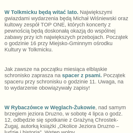
W Tolkmicku będą witać lato.
Największymi
gwiazdami wydarzenia będą Michał Wiśniewski oraz
kultowy zespół TOP ONE, których koncerty z
pewnością będą doskonałą okazją do wspólnej
zabawy przy ich największych przebojach. Początek
o godzinie 16 przy Miejsko-Gminnym ośrodku
Kultury w Tolkmicku.
Jak zawsze na początku miesiąca elbląskie
schronisko zaprasza na
spacer z psami.
Początek
spaceru przy schronisku o godzinie 11. Uwaga, na
to wydarzenie obowiązywały zapisy!
W Rybaczówce w Węglach-Żukowie
, nad samym
brzegiem jeziora Druzno, w sobotę 4 lipca o godz.
12, odbędzie się spotkanie z Grażyną Chrostek-
Żugaj, autorką książki „Okolice Jeziora Druzno –
ludzie i historia”. Wstęp wolny.