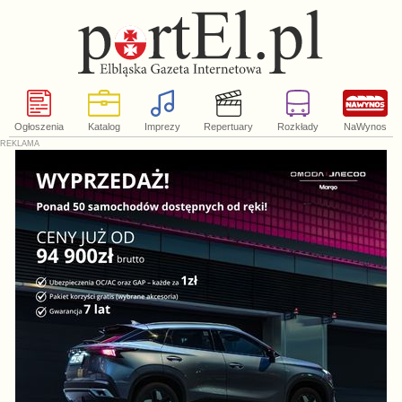
Ogłoszenia
Katalog
Imprezy
Repertuary
Rozkłady
NaWynos