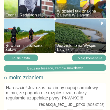
Widziałeś taki znak na
Żegnaj, Redaktorze!
Zalewie Wiślanym? ...
Rowerem przez serce
Już zielono na Wyspie
Żuław
Estyjskiej
To się czyta
To się komentuje
Bądź na bieżąco, zamów newsletter
A moim zdaniem...
Nareszcie! Już czas na zimny napój chmielowy
mimo, że pogoda nie rozpieszcza, należy
regularnie uzupełniać płyny! PI-W-KO!!!
redakcja_też_lubi_pifko
(2026.07.03)