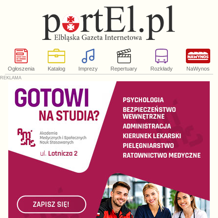
Ogłoszenia
Katalog
Imprezy
Repertuary
Rozkłady
NaWynos