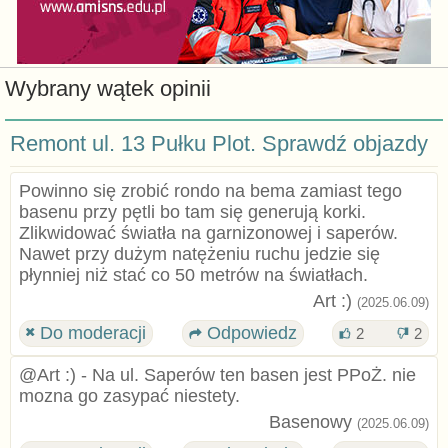
Wybrany wątek opinii
Remont ul. 13 Pułku Plot. Sprawdź objazdy
Powinno się zrobić rondo na bema zamiast tego
basenu przy pętli bo tam się generują korki.
Zlikwidować światła na garnizonowej i saperów.
Nawet przy dużym natężeniu ruchu jedzie się
płynniej niż stać co 50 metrów na światłach.
Art :)
(2025.06.09)
Do moderacji
Odpowiedz
2
2
@Art :) - Na ul. Saperów ten basen jest PPoŻ. nie
mozna go zasypać niestety.
Basenowy
(2025.06.09)