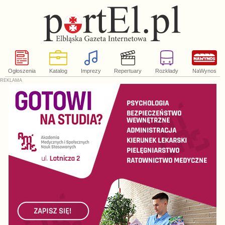
Ogłoszenia
Katalog
Imprezy
Repertuary
Rozkłady
NaWynos