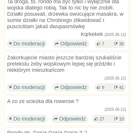
Ta droga, to. rondo ma być tylko i wyłącznie dla
wojska dlatego robią. Tak to nic by nie zrobili.
Działki posuwali, drzewka owocujące masakra, w
sumie działki na Chrobrego zlikwidować i
puscic6tam jakaś dwupasmówkę
Kqrkekek
(2025.06.12)
Do moderacji
Odpowiedz
7
35
Zakorkujecie miasto jeszcze bardziej szukaliście
pretekstu żeby wojskowym lepiej się jeździło i
niektórym mieszkańcom
(2025.06.12)
Do moderacji
Odpowiedz
9
41
A co ze sciezka dla rowerow ?
(2025.06.12)
Do moderacji
Odpowiedz
27
10
Rondo im. Gosia Gosia Gosia ? :)