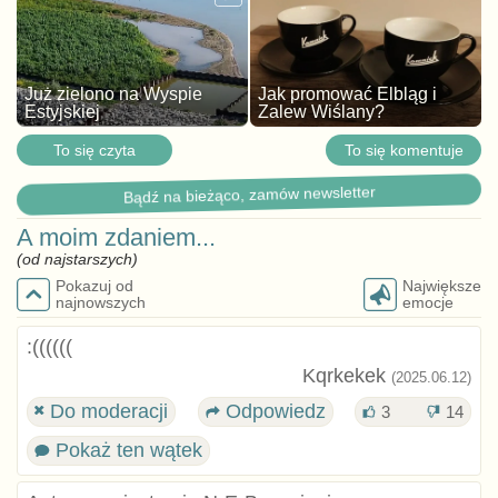
Już zielono na Wyspie
Jak promować Elbląg i
Estyjskiej
Zalew Wiślany?
To się czyta
To się komentuje
Bądź na bieżąco, zamów newsletter
A moim zdaniem...
(od najstarszych)
Pokazuj od
Największe
najnowszych
emocje
:((((((
Kqrkekek
(2025.06.12)
Do moderacji
Odpowiedz
3
14
Pokaż ten wątek