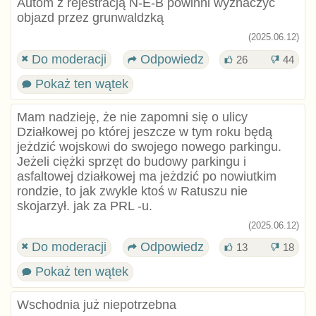
Autom z rejestracją N-E-B powinni wyznaczyc
objazd przez grunwaldzką
(2025.06.12)
Do moderacji
Odpowiedz
26
44
Pokaż ten wątek
Mam nadzieję, że nie zapomni się o ulicy
Działkowej po której jeszcze w tym roku będą
jeżdzić wojskowi do swojego nowego parkingu.
Jeżeli ciężki sprzęt do budowy parkingu i
asfaltowej działkowej ma jeżdzić po nowiutkim
rondzie, to jak zwykle ktoś w Ratuszu nie
skojarzył. jak za PRL -u.
(2025.06.12)
Do moderacji
Odpowiedz
13
18
Pokaż ten wątek
Wschodnia już niepotrzebna