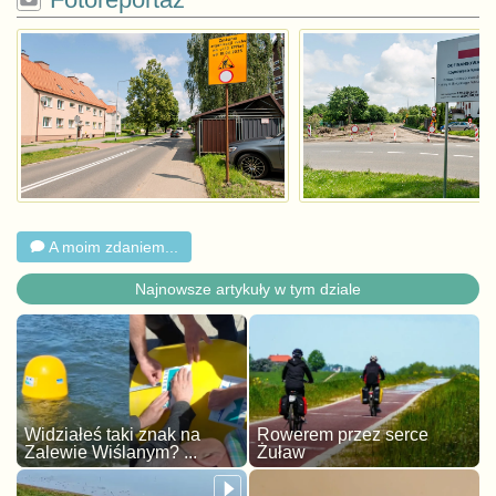
A moim zdaniem...
Najnowsze artykuły w tym dziale
Widziałeś taki znak na
Rowerem przez serce
Zalewie Wiślanym? ...
Żuław