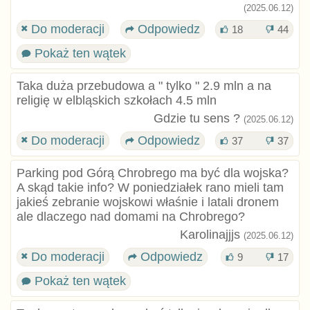
(2025.06.12)
Do moderacji
Odpowiedz
18
44
Pokaż ten wątek
Taka duża przebudowa a " tylko " 2.9 mln a na
religię w elbląskich szkołach 4.5 mln
Gdzie tu sens ?
(2025.06.12)
Do moderacji
Odpowiedz
37
37
Parking pod Górą Chrobrego ma być dla wojska?
A skąd takie info? W poniedziałek rano mieli tam
jakieś zebranie wojskowi właśnie i latali dronem
ale dlaczego nad domami na Chrobrego?
Karolinajjjs
(2025.06.12)
Do moderacji
Odpowiedz
9
17
Pokaż ten wątek