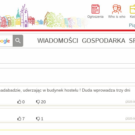
Ogłoszenia
Who is who
Kat
Pi
WIADOMOŚCI
GOSPODARKA
S
hmadabadzie, uderzając w budynek hostelu ! Duda wprowadza trzy dni
0
20
(2025-0
7
1
(2025-0