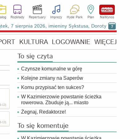
alog
Rozkłady
Repertuary
Imprezy
Hyde Park
Plan
NaWynos
ątek, 7 sierpnia 2026, imieniny Sykstusa, Doroty
7
PORT
KULTURA
LOGOWANIE
WIĘCEJ
To się czyta
Czynsze komunalne w górę
Kolejne zmiany na Saperów
Komu przypisać ten sukces?
W Kazimierzowie powstanie ścieżka
rowerowa. Zbuduje ją... miasto
6-13)
Żegnaj, Redaktorze!
6-13)
To się komentuje
W Kazimierzowie powstanie ścieżka