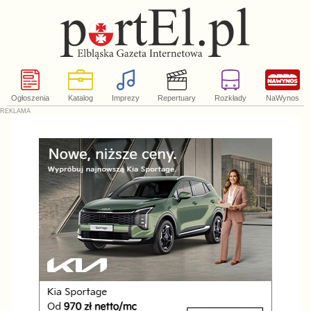
Ogłoszenia
Katalog
Imprezy
Repertuary
Rozkłady
NaWynos