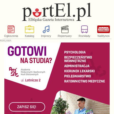
Ogłoszenia
Katalog
Imprezy
Repertuary
Rozkłady
NaWynos