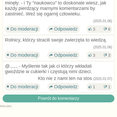
minęły. - i Ty "naukowcu" to doskonale wiesz, jak
każdy pierdzący marnymi komentarzami by
zaistnieć. Weź się ogarnij człowieku.
(2025.01.06)
Do moderacji
Odpowiedz
3
6
Rolnicy, którzy stracili swoje zwierzęta to wiedzą.
(2025.01.06)
Do moderacji
Odpowiedz
3
3
@.,.,., - Myślenie tak jak ci którzy wkładali
gwoździe w cukierki i częstują nimi dzieci.
Kto nie z nami ten na stos
(2025.01.07)
Do moderacji
Odpowiedz
1
1
Powrót do komentarzy