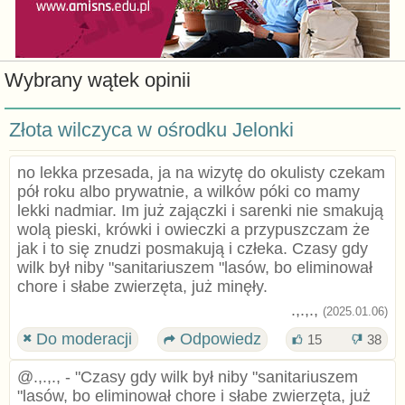
Wybrany wątek opinii
Złota wilczyca w ośrodku Jelonki
no lekka przesada, ja na wizytę do okulisty czekam
pół roku albo prywatnie, a wilków póki co mamy
lekki nadmiar. Im już zajączki i sarenki nie smakują
wolą pieski, krówki i owieczki a przypuszczam że
jak i to się znudzi posmakują i człeka. Czasy gdy
wilk był niby "sanitariuszem "lasów, bo eliminował
chore i słabe zwierzęta, już minęły.
.,.,.,
(2025.01.06)
Do moderacji
Odpowiedz
15
38
@.,.,., - "Czasy gdy wilk był niby "sanitariuszem
"lasów, bo eliminował chore i słabe zwierzęta, już