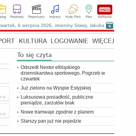
alog
Rozkłady
Repertuary
Imprezy
Hyde Park
Plan
NaWynos
wartek, 6 sierpnia 2026, imieniny Sławy, Jakuba
6
PORT
KULTURA
LOGOWANIE
WIĘCEJ
To się czyta
Odszedł Nestor elbląskiego
dziennikarstwa sportowego. Pogrzeb w
czwartek
Już zielono na Wyspie Estyjskiej
Luksusowa posiadłość, publiczne
5-11)
pieniądze, zarzutów brak
Nowe tramwaje zgodnie z planem
5-11)
Starszy pan już nie pojedzie