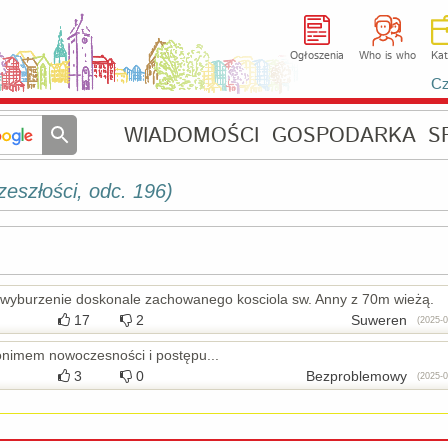
Ogłoszenia
Who is who
Kat
Cz
WIADOMOŚCI
GOSPODARKA
S
zeszłości, odc. 196)
+ wyburzenie doskonale zachowanego kosciola sw. Anny z 70m wieżą.
17
2
Suweren
(2025-0
onimem nowoczesności i postępu...
3
0
Bezproblemowy
(2025-0