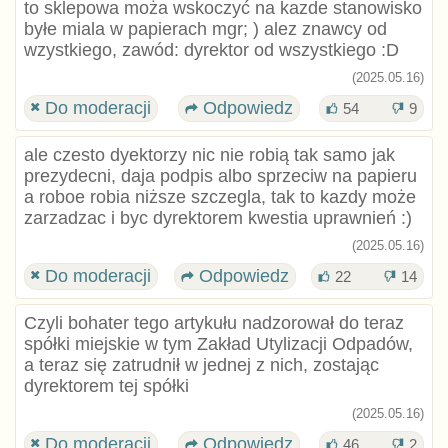
to sklepowa moża wskoczyć na kazde stanowisko
byłe miala w papierach mgr; ) alez znawcy od
wzystkiego, zawód: dyrektor od wszystkiego :D
(2025.05.16)
Do moderacji
Odpowiedz
54
9
ale czesto dyektorzy nic nie robią tak samo jak
prezydecni, daja podpis albo sprzeciw na papieru
a roboe robia niższe szczegla, tak to kazdy może
zarzadzac i byc dyrektorem kwestia uprawnień :)
(2025.05.16)
Do moderacji
Odpowiedz
22
14
Czyli bohater tego artykułu nadzorował do teraz
spółki miejskie w tym Zakład Utylizacji Odpadów,
a teraz się zatrudnił w jednej z nich, zostając
dyrektorem tej spółki
(2025.05.16)
Do moderacji
Odpowiedz
46
2