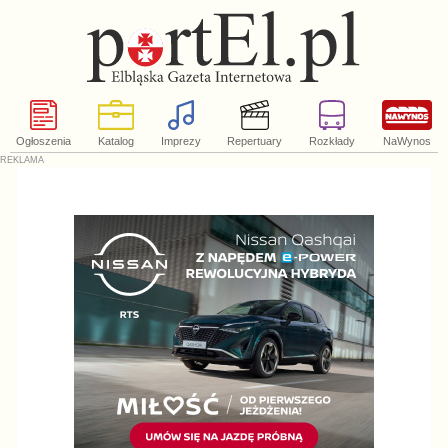
Ogłoszenia
Katalog
Imprezy
Repertuary
Rozkłady
NaWynos