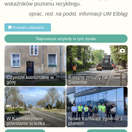
wskaźników poziomu recyklingu.
oprac. red. na podst. informacji UM Elbląg
A moim zdaniem...
Najnowsze artykuły w tym dziale
Czynsze komunalne w
Kolejne zmiany na
górę
Saperów
W Kazimierzowie
Nowe tramwaje zgodnie z
powstanie ścieżka ...
planem