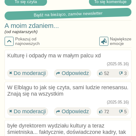
To się czyta
To się komentuje
Bądź na bieżąco, zamów newsletter
A moim zdaniem...
(od najstarszych)
Pokazuj od
Największe
najnowszych
emocje
Kulturę i odpady ma w małym palcu xd
(2025.05.16)
Do moderacji
Odpowiedz
52
3
W Elblągu to jak się czyta, sami ludzie renesansu.
Znają się na wszystkim
(2025.05.16)
Do moderacji
Odpowiedz
72
5
byłe dyrektorem wydziału kultury a teraz
śmietniska... faktycznie, doświadczone kadry, tak