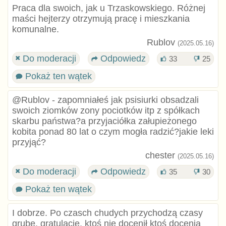
Praca dla swoich, jak u Trzaskowskiego. Różnej
maści hejterzy otrzymują pracę i mieszkania
komunalne.
Rublov
(2025.05.16)
Do moderacji
Odpowiedz
33
25
Pokaż ten wątek
@Rublov - zapomniałeś jak psisiurki obsadzali
swoich ziomków zony pociotków itp z spółkach
skarbu państwa?a przyjaciółka załupieżonego
kobita ponad 80 lat o czym mogła radzić?jakie leki
przyjąć?
chester
(2025.05.16)
Do moderacji
Odpowiedz
35
30
Pokaż ten wątek
I dobrze. Po czasch chudych przychodzą czasy
grube, gratulacje, ktoś nie docenił ktoś docenią