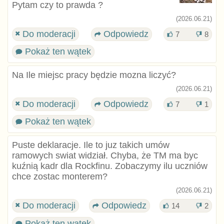
Pytam czy to prawda ?
(2026.06.21)
Do moderacji
Odpowiedz
7
8
Pokaż ten wątek
Na Ile miejsc pracy będzie mozna liczyć?
(2026.06.21)
Do moderacji
Odpowiedz
7
1
Pokaż ten wątek
Puste deklaracje. Ile to juz takich umów
ramowych swiat widział. Chyba, że TM ma byc
kuźnią kadr dla Rockfinu. Zobaczymy ilu uczniów
chce zostac monterem?
(2026.06.21)
Do moderacji
Odpowiedz
14
2
Pokaż ten wątek