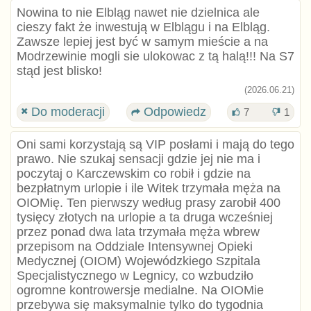
Nowina to nie Elbląg nawet nie dzielnica ale
cieszy fakt że inwestują w Elblągu i na Elbląg.
Zawsze lepiej jest być w samym mieście a na
Modrzewinie mogli sie ulokowac z tą halą!!! Na S7
stąd jest blisko!
(2026.06.21)
Do moderacji
Odpowiedz
7
1
Oni sami korzystają są VIP posłami i mają do tego
prawo. Nie szukaj sensacji gdzie jej nie ma i
poczytaj o Karczewskim co robił i gdzie na
bezpłatnym urlopie i ile Witek trzymała męża na
OIOMię. Ten pierwszy według prasy zarobił 400
tysięcy złotych na urlopie a ta druga wcześniej
przez ponad dwa lata trzymała męża wbrew
przepisom na Oddziale Intensywnej Opieki
Medycznej (OIOM) Wojewódzkiego Szpitala
Specjalistycznego w Legnicy, co wzbudziło
ogromne kontrowersje medialne. Na OIOMie
przebywa się maksymalnie tylko do tygodnia