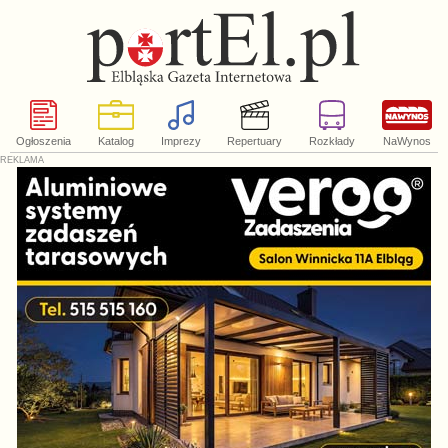
Ogłoszenia
Katalog
Imprezy
Repertuary
Rozkłady
NaWynos