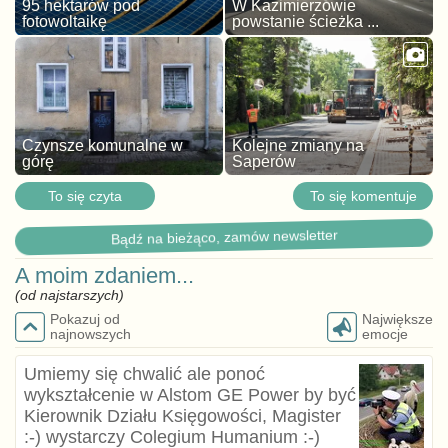
95 hektarów pod
W Kazimierzowie
fotowoltaikę
powstanie ścieżka ...
Czynsze komunalne w
Kolejne zmiany na
górę
Saperów
To się czyta
To się komentuje
Bądź na bieżąco, zamów newsletter
A moim zdaniem...
(od najstarszych)
Pokazuj od
Największe
najnowszych
emocje
Umiemy się chwalić ale ponoć
wykształcenie w Alstom GE Power by być
Kierownik Działu Księgowości, Magister
:⁠-⁠) wystarczy Colegium Humanium :⁠-⁠)