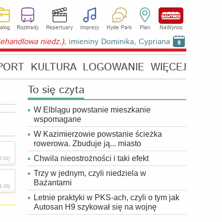
alog
Rozkłady
Repertuary
Imprezy
Hyde Park
Plan
NaWynos
niehandlowa niedz.)
, imieniny Dominika, Cypriana
8
PORT
KULTURA
LOGOWANIE
WIĘCEJ
To się czyta
W Elblągu powstanie mieszkanie
wspomagane
W Kazimierzowie powstanie ścieżka
rowerowa. Zbuduje ją... miasto
Chwila nieostrożności i taki efekt
7-02)
Trzy w jednym, czyli niedziela w
Bażantarni
1-26)
Letnie praktyki w PKS-ach, czyli o tym jak
Autosan H9 szykował się na wojnę