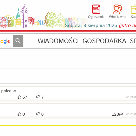
Ogłoszenia
Who is who
Kat
Sobota, 8 sierpnia 2026
(jutro 
WIADOMOŚCI
GOSPODARKA
S
palca w....
67
7
(2024-0
0
0
123@
(2025-0