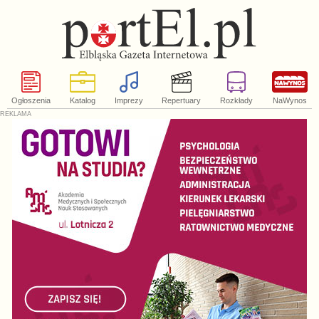
Ogłoszenia
Katalog
Imprezy
Repertuary
Rozkłady
NaWynos