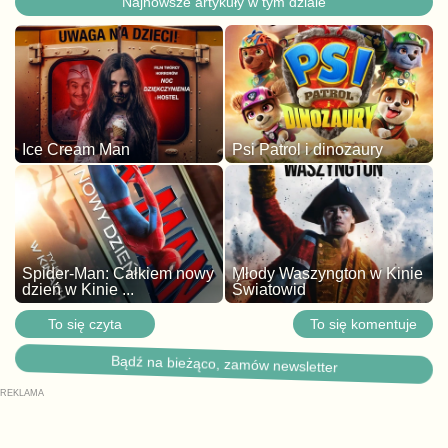
Najnowsze artykuły w tym dziale
Ice Cream Man
Psi Patrol i dinozaury
Spider-Man: Całkiem nowy
Młody Waszyngton w Kinie
dzień w Kinie ...
Światowid
To się czyta
To się komentuje
Bądź na bieżąco, zamów newsletter