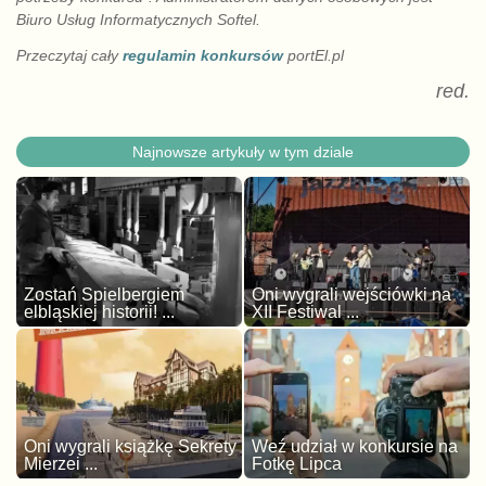
Biuro Usług Informatycznych Softel.
Przeczytaj cały
regulamin konkursów
portEl.pl
red.
Najnowsze artykuły w tym dziale
Zostań Spielbergiem
Oni wygrali wejściówki na
elbląskiej historii! ...
XII Festiwal ...
Oni wygrali książkę Sekrety
Weź udział w konkursie na
Mierzei ...
Fotkę Lipca