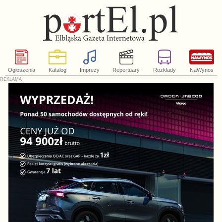
Ogłoszenia
Katalog
Imprezy
Repertuary
Rozkłady
NaWynos