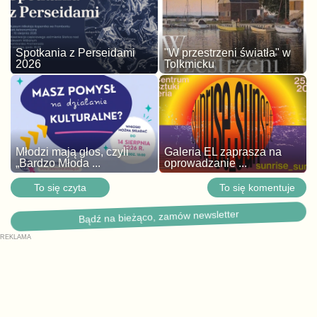
Spotkania z Perseidami
"W przestrzeni światła" w
2026
Tolkmicku
Młodzi mają głos, czyli
Galeria EL zaprasza na
„Bardzo Młoda ...
oprowadzanie ...
To się czyta
To się komentuje
Bądź na bieżąco, zamów newsletter