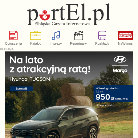
Ogłoszenia
Katalog
Imprezy
Repertuary
Rozkłady
NaWynos