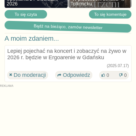
2026
Tolkmicku
To się czyta
To się komentuje
Bądź na bieżąco, zamów newsletter
A moim zdaniem...
Lepiej pojechać na koncert i zobaczyć na żywo w
2026 r. będzie w Ergoarenie w Gdańsku
(2025.07.17)
Do moderacji
Odpowiedz
0
0