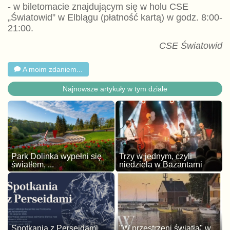
- w biletomacie znajdującym się w holu CSE
„Światowid” w Elblągu (płatność kartą) w godz. 8:00-
21:00.
CSE Światowid
A moim zdaniem...
Najnowsze artykuły w tym dziale
Park Dolinka wypełni się
Trzy w jednym, czyli
światłem, ...
niedziela w Bażantarni
Spotkania z Perseidami
"W przestrzeni światła" w