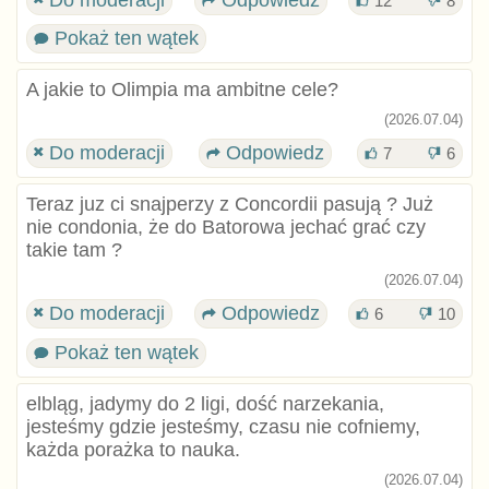
Do moderacji
Odpowiedz
12
8
Pokaż ten wątek
A jakie to Olimpia ma ambitne cele?
(2026.07.04)
Do moderacji
Odpowiedz
7
6
Teraz juz ci snajperzy z Concordii pasują ? Już
nie condonia, że do Batorowa jechać grać czy
takie tam ?
(2026.07.04)
Do moderacji
Odpowiedz
6
10
Pokaż ten wątek
elbląg, jadymy do 2 ligi, dość narzekania,
jesteśmy gdzie jesteśmy, czasu nie cofniemy,
każda porażka to nauka.
(2026.07.04)