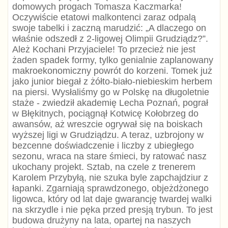
domowych progach Tomasza Kaczmarka!
Oczywiście etatowi malkontenci zaraz odpalą
swoje tabelki i zaczną marudzić: „A dlaczego on
właśnie odszedł z 2-ligowej Olimpii Grudziądz?”.
Ależ Kochani Przyjaciele! To przecież nie jest
żaden spadek formy, tylko genialnie zaplanowany
makroekonomiczny powrót do korzeni. Tomek już
jako junior biegał z żółto-biało-niebieskim herbem
na piersi. Wysłaliśmy go w Polskę na długoletnie
staże - zwiedził akademię Lecha Poznań, pograł
w Błękitnych, pociągnął Kotwicę Kołobrzeg do
awansów, aż wreszcie ogrywał się na boiskach
wyższej ligi w Grudziądzu. A teraz, uzbrojony w
bezcenne doświadczenie i liczby z ubiegłego
sezonu, wraca na stare śmieci, by ratować nasz
ukochany projekt. Sztab, na czele z trenerem
Karolem Przybyłą, nie szuka byle zapchajdziur z
łapanki. Zgarniają sprawdzonego, objeżdżonego
ligowca, który od lat daje gwarancję twardej walki
na skrzydle i nie pęka przed presją trybun. To jest
budowa drużyny na lata, opartej na naszych