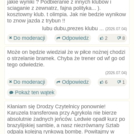
jakie wyniki ? Podbieranie z innych klubow i
sciaganie z zewnatrz, fajna polityka... ).
kosztowny klub. t olimpia. Jak nie bedzie wynikow
to znow jazda z trybun !!
lubu dubu,prezes klubu ...
(2026.07.04)
Do moderacji
Odpowiedz
2
8
Może on będzie wiedział że w piłce nożnej chodzi
o strzelanie bramek. Chyba że trener od wf go od
tego odwiedzie.
(2026.07.04)
Do moderacji
Odpowiedz
6
1
Pokaż ten wątek
Kłaniam się Drodzy Czytelnicy ponownie!
Karuzela transferowa przy Agrykola nie bierze
absolutnie żadnych jeńców. Ledwie opadł kurz po
brazylijskiej sambie, a nasz niezrównany Sztab
odpala kolejną rynkową bombę. Powitajmy w