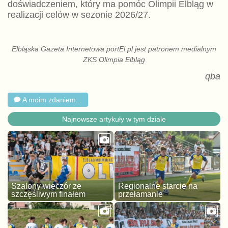
doświadczeniem, który ma pomóc Olimpii Elbląg w
realizacji celów w sezonie 2026/27.
Elbląska Gazeta Internetowa portEl.pl jest patronem medialnym
ZKS Olimpia Elbląg
qba
A moim zdaniem...
Najnowsze artykuły w tym dziale
Szalony wieczór ze
Regionalne starcie na
szczęśliwym finałem
przełamanie