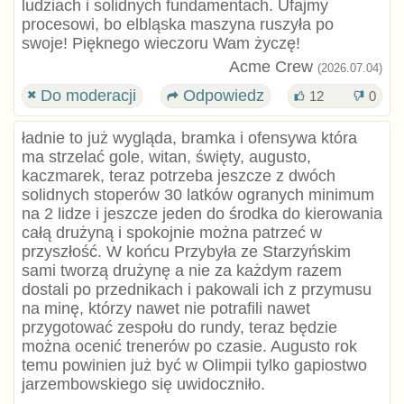
ludziach i solidnych fundamentach. Ufajmy
procesowi, bo elbląska maszyna ruszyła po
swoje! Pięknego wieczoru Wam życzę!
Acme Crew
(2026.07.04)
Do moderacji
Odpowiedz
12
0
ładnie to już wygląda, bramka i ofensywa która
ma strzelać gole, witan, święty, augusto,
kaczmarek, teraz potrzeba jeszcze z dwóch
solidnych stoperów 30 latków ogranych minimum
na 2 lidze i jeszcze jeden do środka do kierowania
całą drużyną i spokojnie można patrzeć w
przyszłość. W końcu Przybyła ze Starzyńskim
sami tworzą drużynę a nie za każdym razem
dostali po przednikach i pakowali ich z przymusu
na minę, którzy nawet nie potrafili nawet
przygotować zespołu do rundy, teraz będzie
można ocenić trenerów po czasie. Augusto rok
temu powinien już być w Olimpii tylko gapiostwo
jarzembowskiego się uwidoczniło.