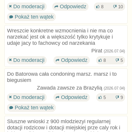
Do moderacji
Odpowiedz
8
10
Pokaż ten wątek
Wreszcie konkretne wzmocnienia i nie ma co
narzekać jest ok a większość tylko krytykuje i
udaje jacy to fachowcy od narzekania
Pirat
(2026.07.04)
Do moderacji
Odpowiedz
8
5
Do Batorowa cała condoning marsz. marsz i to
biegusiem
Zawada zawsze za Brazylią
(2026.07.04)
Do moderacji
Odpowiedz
5
9
Pokaż ten wątek
Sluszne wnioski z 900 mlodziezyi regularnej
dotacji rodzicow i dotacji miejskiej prze caly rok i