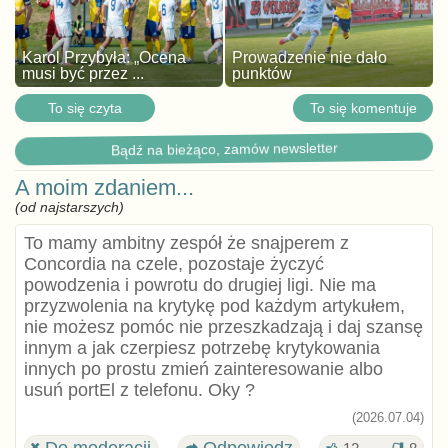
Karol Przybyła: „Ocena
Prowadzenie nie dało
musi być przez ...
punktów
To się czyta
To się komentuje
Bądź na bieżąco, zamów newsletter
A moim zdaniem...
(od najstarszych)
To mamy ambitny zespół że snajperem z
Concordia na czele, pozostaje życzyć
powodzenia i powrotu do drugiej ligi. Nie ma
przyzwolenia na krytykę pod każdym artykułem,
nie możesz pomóc nie przeszkadzają i daj szansę
innym a jak czerpiesz potrzebę krytykowania
innych po prostu zmień zainteresowanie albo
usuń portEl z telefonu. Oky ?
(2026.07.04)