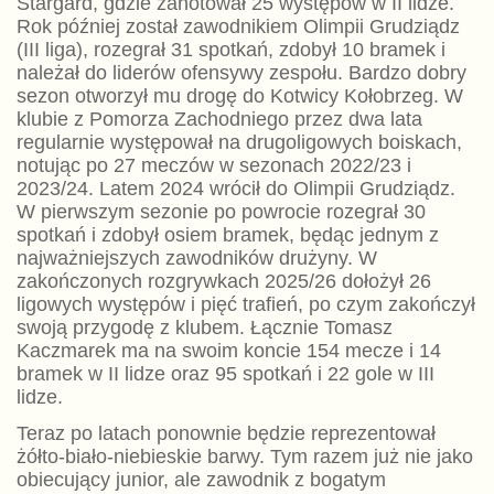
Stargard, gdzie zanotował 25 występów w II lidze.
Rok później został zawodnikiem Olimpii Grudziądz
(III liga), rozegrał 31 spotkań, zdobył 10 bramek i
należał do liderów ofensywy zespołu. Bardzo dobry
sezon otworzył mu drogę do Kotwicy Kołobrzeg. W
klubie z Pomorza Zachodniego przez dwa lata
regularnie występował na drugoligowych boiskach,
notując po 27 meczów w sezonach 2022/23 i
2023/24. Latem 2024 wrócił do Olimpii Grudziądz.
W pierwszym sezonie po powrocie rozegrał 30
spotkań i zdobył osiem bramek, będąc jednym z
najważniejszych zawodników drużyny. W
zakończonych rozgrywkach 2025/26 dołożył 26
ligowych występów i pięć trafień, po czym zakończył
swoją przygodę z klubem. Łącznie Tomasz
Kaczmarek ma na swoim koncie 154 mecze i 14
bramek w II lidze oraz 95 spotkań i 22 gole w III
lidze.
Teraz po latach ponownie będzie reprezentował
żółto-biało-niebieskie barwy. Tym razem już nie jako
obiecujący junior, ale zawodnik z bogatym