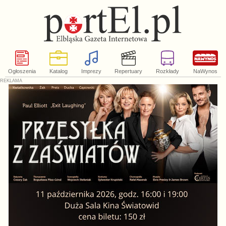
Ogłoszenia
Katalog
Imprezy
Repertuary
Rozkłady
NaWynos