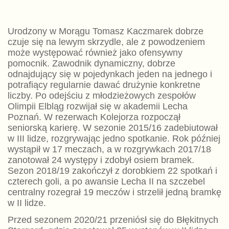
Urodzony w Morągu Tomasz Kaczmarek dobrze
czuje się na lewym skrzydle, ale z powodzeniem
może występować również jako ofensywny
pomocnik. Zawodnik dynamiczny, dobrze
odnajdujący się w pojedynkach jeden na jednego i
potrafiący regularnie dawać drużynie konkretne
liczby. Po odejściu z młodzieżowych zespołów
Olimpii Elbląg rozwijał się w akademii Lecha
Poznań. W rezerwach Kolejorza rozpoczął
seniorską karierę. W sezonie 2015/16 zadebiutował
w III lidze, rozgrywając jedno spotkanie. Rok później
wystąpił w 17 meczach, a w rozgrywkach 2017/18
zanotował 24 występy i zdobył osiem bramek.
Sezon 2018/19 zakończył z dorobkiem 22 spotkań i
czterech goli, a po awansie Lecha II na szczebel
centralny rozegrał 19 meczów i strzelił jedną bramkę
w II lidze.
Przed sezonem 2020/21 przeniósł się do Błękitnych