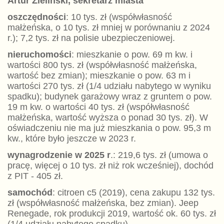
Artur Zieliński, sekretarz miasta
oszczędności
: 10 tys. zł (współwłasność
małżeńska, o 10 tys. zł mniej w porównaniu z 2024
r.); 7,2 tys. zł na polisie ubezpieczeniowej.
nieruchomości
: mieszkanie o pow. 69 m kw. i
wartości 800 tys. zł (współwłasność małżeńska,
wartość bez zmian); mieszkanie o pow. 63 m i
wartości 270 tys. zł (1/4 udziału nabytego w wyniku
spadku); budynek garażowy wraz z gruntem o pow.
19 m kw. o wartości 40 tys. zł (współwłasność
małżeńska, wartość wyższa o ponad 30 tys. zł). W
oświadczeniu nie ma już mieszkania o pow. 95,3 m
kw., które było jeszcze w 2023 r.
wynagrodzenie
w 2025 r
.: 219,6 tys. zł (umowa o
pracę, więcej o 10 tys. zł niż rok wcześniej), dochód
z PIT - 405 zł.
samochód
: citroen c5 (2019), cena zakupu 132 tys.
zł (współwłasność małżeńska, bez zmian). Jeep
Renegade, rok produkcji 2019, wartość ok. 60 tys. zł
(1/4 udziału nabytego spadku)