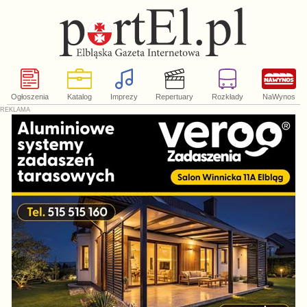
Ogłoszenia
Katalog
Imprezy
Repertuary
Rozkłady
NaWynos