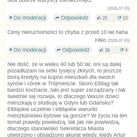
Jest dobrze wszyscy uśmiechnięci.
(2026.07.03)
Do moderacji
Odpowiedz
25
13
Ceny nieruchomości to chyba z przed 10 lat haha
Hiko
(2026.07.03)
Do moderacji
Odpowiedz
36
4
Nie dość, że w wieku 40 lub 50 lat, oni są dalej
pozadłużani na setki tysięcy złotych, to jeszcze
biorą kredyty na kupno mieszkań dla swoich
synów i córek w Trójmieście. Skoro Elbląg tak
bardzo kochacie, taki jest super zarządzany i tak
świetnie się rozwija, to dlaczego Wasze dzieci
mieszkają o studiują w Gdyni lub Gdańsku?
Elbląskie uczelnie i elbląskie warunki
mieszkaniowo-bytowe są gorsze? W życiu na ten
temat prawdy powiedzą, tak jak nie powiwdzą,
dlaczego stanowisko Sekretarza Miasta
utworzono i obsadzono akurat wtedy, kiedy Artur