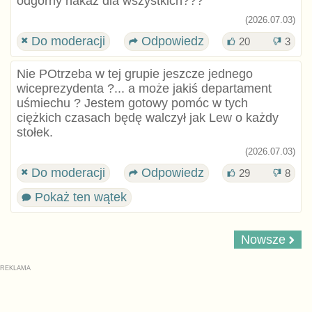
odgórny nakaz dla wszystkich???
(2026.07.03)
Do moderacji
Odpowiedz
20
3
Nie POtrzeba w tej grupie jeszcze jednego
wiceprezydenta ?... a może jakiś departament
uśmiechu ? Jestem gotowy pomóc w tych
ciężkich czasach będę walczył jak Lew o każdy
stołek.
(2026.07.03)
Do moderacji
Odpowiedz
29
8
Pokaż ten wątek
Nowsze