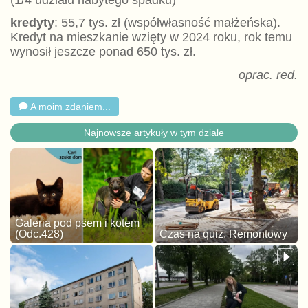
kredyty
: 55,7 tys. zł (współwłasność małżeńska).
Kredyt na mieszkanie wzięty w 2024 roku, rok temu
wynosił jeszcze ponad 650 tys. zł.
oprac. red.
A moim zdaniem...
Najnowsze artykuły w tym dziale
Galeria pod psem i kotem
(Odc.428)
Czas na quiz. Remontowy