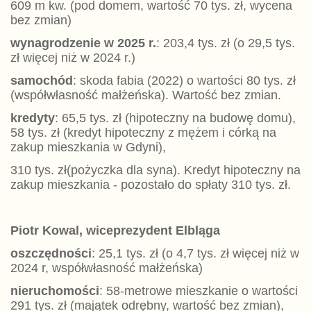
609 m kw. (pod domem, wartość 70 tys. zł, wycena
bez zmian)
wynagrodze
nie
w 2025 r.
: 203,4 tys. zł (o 29,5 tys.
zł więcej niż w 2024 r.)
samochód
: skoda fabia (2022) o wartości 80 tys. zł
(współwłasność małżeńska). Wartość bez zmian.
kredyty
: 65,5 tys. zł (hipoteczny na budowę domu),
58 tys. zł (kredyt hipoteczny z mężem i córką na
zakup mieszkania w Gdyni),
310 tys. zł(pożyczka dla syna). Kredyt hipoteczny na
zakup mieszkania - pozostało do spłaty 310 tys. zł.
Piotr Kowal, wiceprezydent Elbląga
oszczędności
: 25,1 tys. zł (o 4,7 tys. zł więcej niż w
2024 r, współwłasność małżeńska)
nieruchomości
: 58-metrowe mieszkanie o wartości
291 tys. zł (majątek odrębny, wartość bez zmian),