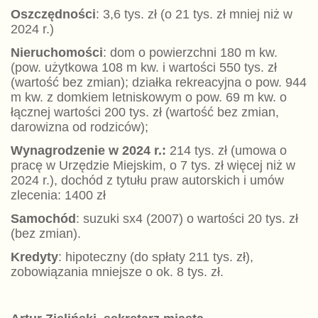
Oszczędności
: 3,6 tys. zł (o 21 tys. zł mniej niż w
2024 r.)
Nieruchomości
: dom o powierzchni 180 m kw.
(pow. użytkowa 108 m kw. i wartości 550 tys. zł
(wartość bez zmian); działka rekreacyjna o pow. 944
m kw. z domkiem letniskowym o pow. 69 m kw. o
łącznej wartości 200 tys. zł (wartość bez zmian,
darowizna od rodziców);
Wynagrodzeni
e
w 2024 r.:
214 tys. zł (umowa o
pracę w Urzędzie Miejskim, o 7 tys. zł więcej niż w
2024 r.), dochód z tytułu praw autorskich i umów
zlecenia: 1400 zł
Samochód
: suzuki sx4 (2007) o wartości 20 tys. zł
(bez zmian).
Kredyty
: hipoteczny (do spłaty 211 tys. zł),
zobowiązania mniejsze o ok. 8 tys. zł.