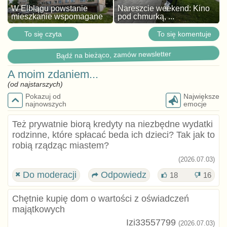
W Elblągu powstanie
Nareszcie weekend: Kino
mieszkanie wspomagane
pod chmurką, ...
To się czyta
To się komentuje
Bądź na bieżąco, zamów newsletter
A moim zdaniem...
(od najstarszych)
Pokazuj od
Największe
najnowszych
emocje
Też prywatnie biorą kredyty na niezbędne wydatki
rodzinne, które spłacać beda ich dzieci? Tak jak to
robią rządząc miastem?
(2026.07.03)
Do moderacji
Odpowiedz
18
16
Chętnie kupię dom o wartości z oświadczeń
majątkowych
Izi33557799
(2026.07.03)